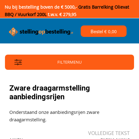
Nu bij bestelling boven de € 5000,-
Gratis Barrelking Olievat
BBQ / Vuurkorf 200L
t.w.v. € 279,95
Bestel €
0,00
FILTERMENU
Zware draagarmstelling
aanbiedingsrijen
Onderstaand onze aanbiedingsrijen zware
draagarmstelling.
VOLLEDIGE TEKST