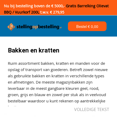
Nu bij bestelling boven de € 5000,-
Gratis Barrelking Olievat
BBQ / Vuurkorf 200L
t.w.v. € 279,95
Bestel €
0,00
Bakken en kratten
Ruim assortiment bakken, kratten en manden voor de
opslag of transport van goederen. Betreft zowel nieuwe
als gebruikte bakken en kratten in verschillende types
en afmetingen. De meeste magazijnbakken zijn
leverbaar in de meest gangbare kleuren geel, rood,
groen, grijs en blauw en zowel per stuk als in veelvoud
bestelbaar waardoor u kunt rekenen op aantrekkelijke
kortingen.
VOLLEDIGE TEKST