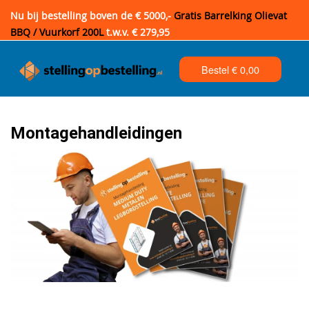
Nu bij bestelling boven de € 5000,-
Gratis Barrelking Olievat
BBQ / Vuurkorf 200L
t.w.v. € 279,95
Bestel €
0,00
Montagehandleidingen