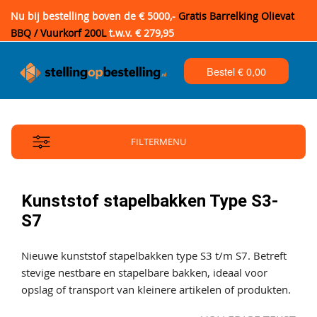
Nu bij bestelling boven de € 5000,-
Gratis Barrelking Olievat
BBQ / Vuurkorf 200L
t.w.v. € 279,95
Bestel €
0,00
FILTERMENU
Kunststof stapelbakken Type S3-
S7
Nieuwe kunststof stapelbakken type S3 t/m S7. Betreft
stevige nestbare en stapelbare bakken, ideaal voor
opslag of transport van kleinere artikelen of produkten.