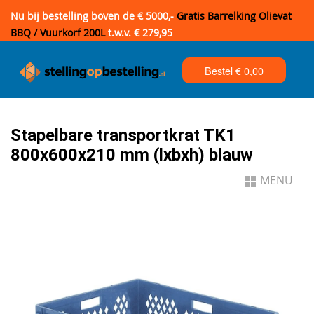
Nu bij bestelling boven de € 5000,-
Gratis Barrelking Olievat
BBQ / Vuurkorf 200L
t.w.v. € 279,95
Bestel €
0,00
Stapelbare transportkrat TK1
800x600x210 mm (lxbxh) blauw
MENU