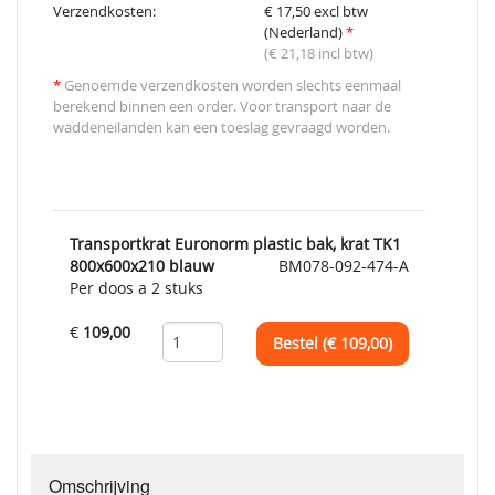
Verzendkosten:
€ 17,50 excl btw
(Nederland)
*
(€ 21,18 incl btw)
*
Genoemde verzendkosten worden slechts eenmaal
berekend binnen een order. Voor transport naar de
waddeneilanden kan een toeslag gevraagd worden.
Transportkrat Euronorm plastic bak, krat TK1
800x600x210 blauw
BM078-092-474-A
Per doos a 2 stuks
€
109,00
Bestel (€
109,00
)
Omschrijving