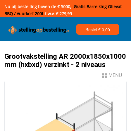
Nu bij bestelling boven de € 5000,-
Gratis Barrelking Olievat
BBQ / Vuurkorf 200L
t.w.v. € 279,95
Bestel €
0,00
Grootvakstelling AR 2000x1850x1000
mm (hxbxd) verzinkt - 2 niveaus
MENU