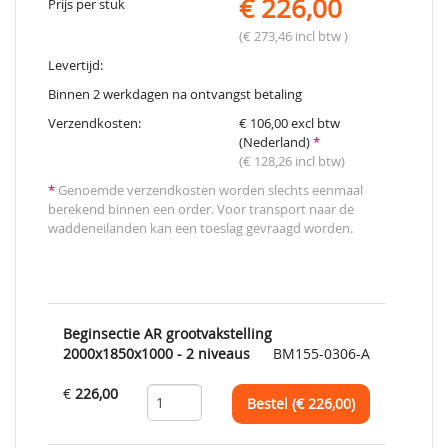
€ 226,00
Prijs per stuk
(€ 273,46 incl btw )
Levertijd:
Binnen 2 werkdagen na ontvangst betaling
Verzendkosten:
€ 106,00 excl btw
(Nederland)
*
(€ 128,26 incl btw)
*
Genoemde verzendkosten worden slechts eenmaal
berekend binnen een order. Voor transport naar de
waddeneilanden kan een toeslag gevraagd worden.
Beginsectie AR grootvakstelling
2000x1850x1000 - 2 niveaus
BM155-0306-A
€
226,00
Bestel (€
226,00
)