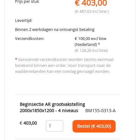
€ 403,00
Prijs per stuk
(€ 487,63 incl btw )
Levertijd:
Binnen 2 werkdagen na ontvangst betaling
Verzendkosten:
€ 106,00 excl btw
(Nederland)
*
(€ 128,26 incl btw)
*
Genoemde verzendkosten worden slechts eenmaal
berekend binnen een order. Voor transport naar de
waddeneilanden kan een toeslag gevraagd worden.
Beginsectie AR grootvakstelling
2000x1850x1200 - 4 niveaus
BM155-0313-A
€
403,00
Bestel (€
403,00
)