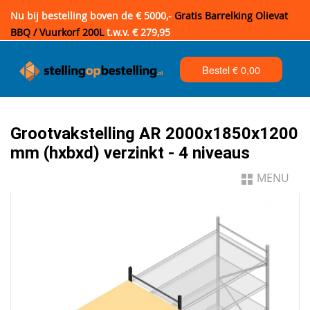
Nu bij bestelling boven de € 5000,-
Gratis Barrelking Olievat
BBQ / Vuurkorf 200L
t.w.v. € 279,95
Bestel €
0,00
Grootvakstelling AR 2000x1850x1200
mm (hxbxd) verzinkt - 4 niveaus
MENU