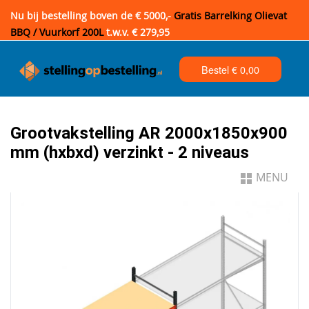
Nu bij bestelling boven de € 5000,-
Gratis Barrelking Olievat
BBQ / Vuurkorf 200L
t.w.v. € 279,95
Bestel €
0,00
Grootvakstelling AR 2000x1850x900
mm (hxbxd) verzinkt - 2 niveaus
MENU