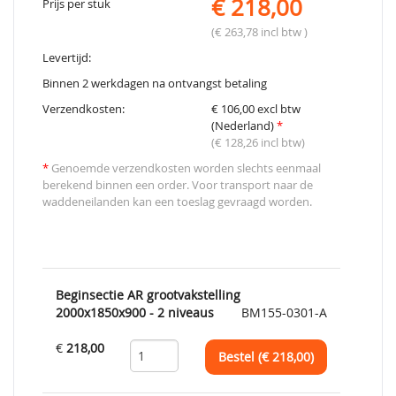
€ 218,00
Prijs per stuk
(€ 263,78 incl btw )
Levertijd:
Binnen 2 werkdagen na ontvangst betaling
Verzendkosten:
€ 106,00 excl btw
(Nederland)
*
(€ 128,26 incl btw)
*
Genoemde verzendkosten worden slechts eenmaal
berekend binnen een order. Voor transport naar de
waddeneilanden kan een toeslag gevraagd worden.
Beginsectie AR grootvakstelling
2000x1850x900 - 2 niveaus
BM155-0301-A
€
218,00
Bestel (€
218,00
)