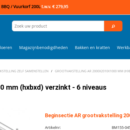
t BBQ / Vuurkorf 200L
t.w.v. € 279,95
loeren
Magazijnbenodigdheden
Bakken en kratten
Werkba
STELLING ZELF SAMENSTELLEN
/
GROOTVAKSTELLING AR 2000X2010X1000 MM (HXBX
 mm (hxbxd) verzinkt - 6 niveaus
Beginsectie AR grootvakstelling 20
Artikelnr:
BM155-04