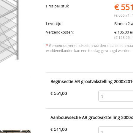
€ 55
Prijs per stuk
(€ 666,71 in
Levertijd:
Binnen 2 
Verzendkosten:
€ 106,00 e
(€ 128,26 i
*
Genoemde verzendkosten worden slechts eenmaal 
waddeneilanden kan een toeslag gevraagd worden.
Beginsectie AR grootvakstelling 2000x201
€
551,00
Aanbouwsectie AR grootvakstelling 2000x
€
511,00