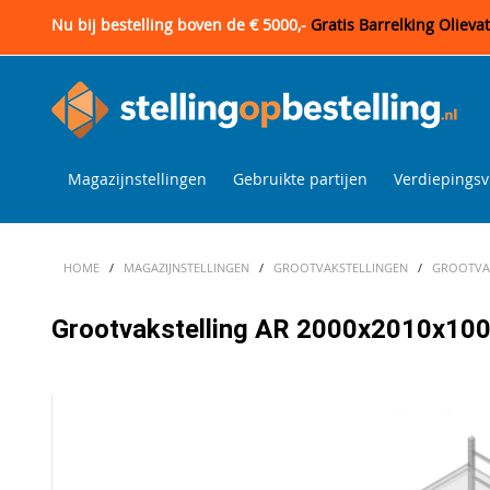
Nu bij bestelling boven de € 5000,-
Gratis Barrelking Olieva
Magazijnstellingen
Gebruikte partijen
Verdiepingsv
HOME
/
MAGAZIJNSTELLINGEN
/
GROOTVAKSTELLINGEN
/
GROOTVAK
Grootvakstelling AR 2000x2010x1000