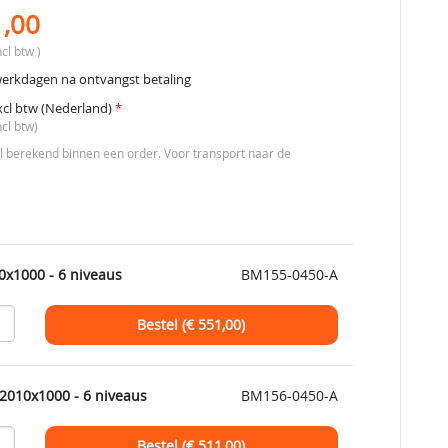
1,00
cl btw )
werkdagen na ontvangst betaling
xcl btw (Nederland)
*
ncl btw)
berekend binnen een order. Voor transport naar de
0x1000 - 6 niveaus
BM155-0450-A
Bestel (€
551,00
)
2010x1000 - 6 niveaus
BM156-0450-A
Bestel (€
511,00
)