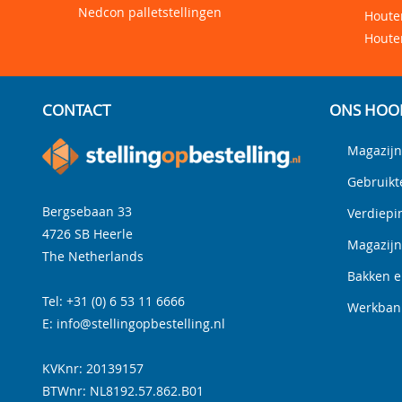
Nedcon palletstellingen
Houten
Houte
CONTACT
ONS HOO
Magazijn
Gebruikt
Bergsebaan 33
Verdiepi
4726 SB
Heerle
Magazij
The Netherlands
Bakken e
Tel:
+31 (0) 6 53 11 6666
Werkbank
E:
info@stellingopbestelling.nl
KVKnr: 20139157
BTWnr:
NL8192.57.862.B01