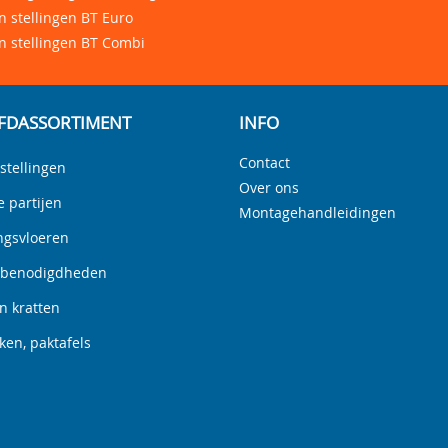
 stellingen BT Euro
n stellingen BT Combi
FDASSORTIMENT
INFO
Contact
stellingen
Over ons
e partijen
Montagehandleidingen
ngsvloeren
nbenodigdheden
n kratten
en, paktafels