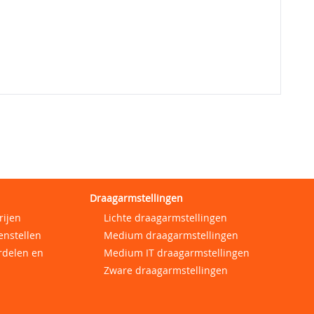
Draagarmstellingen
rijen
Lichte draagarmstellingen
enstellen
Medium draagarmstellingen
rdelen en
Medium IT draagarmstellingen
Zware draagarmstellingen