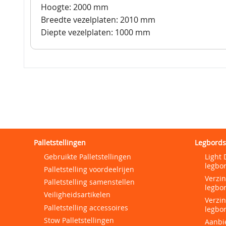
Hoogte: 2000 mm
Breedte vezelplaten: 2010 mm
Diepte vezelplaten: 1000 mm
Palletstellingen
Legbords
Gebruikte Palletstellingen
Light 
legbor
Palletstelling voordeelrijen
Verzi
Palletstelling samenstellen
legbor
Veiligheidsartikelen
Verzi
Palletstelling accessoires
legbor
Stow Palletstellingen
Aanbi