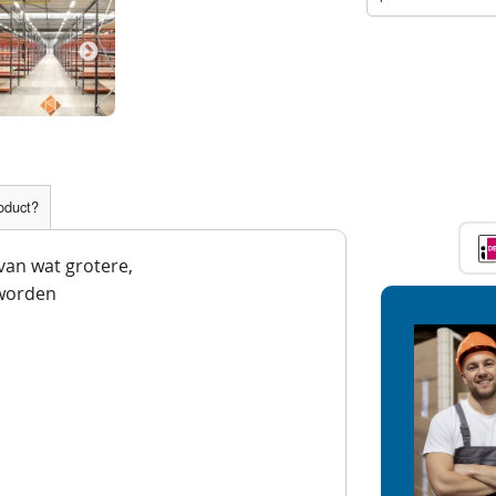
roduct?
 van wat grotere,
worden