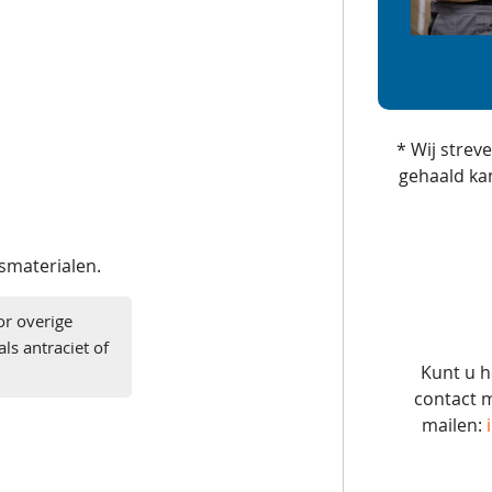
* Wij strev
gehaald ka
gsmaterialen.
or overige
ls antraciet of
Kunt u h
contact m
mailen: