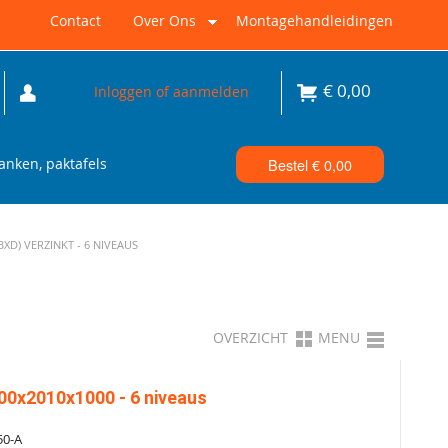
Contact
Over Ons
Montagehandleidingen
€
0,00
Inloggen of aanmelden
nken, paktafels
Bestel €
0,00
D) VERZINKT - 6 NIVEAUS
OVERZICHT
MENU
00x2010x1000 - 6 niveaus
50-A