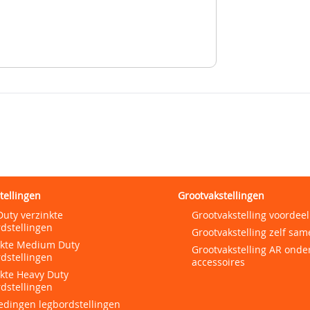
tellingen
Grootvakstellingen
Duty verzinkte
Grootvakstelling voordeel
dstellingen
Grootvakstelling zelf sam
nkte Medium Duty
Grootvakstelling AR onde
dstellingen
accessoires
nkte Heavy Duty
dstellingen
edingen legbordstellingen