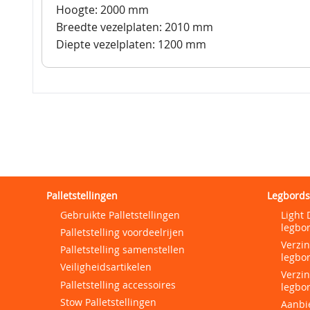
Hoogte: 2000 mm
Breedte vezelplaten: 2010 mm
Diepte vezelplaten: 1200 mm
Palletstellingen
Legbords
Gebruikte Palletstellingen
Light 
legbor
Palletstelling voordeelrijen
Verzi
Palletstelling samenstellen
legbor
Veiligheidsartikelen
Verzi
Palletstelling accessoires
legbor
Stow Palletstellingen
Aanbi