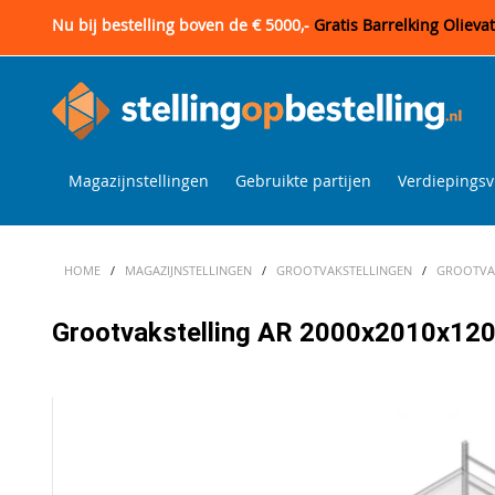
Nu bij bestelling boven de € 5000,-
Gratis Barrelking Olieva
Magazijnstellingen
Gebruikte partijen
Verdiepingsv
HOME
/
MAGAZIJNSTELLINGEN
/
GROOTVAKSTELLINGEN
/
GROOTVAK
Grootvakstelling AR 2000x2010x1200