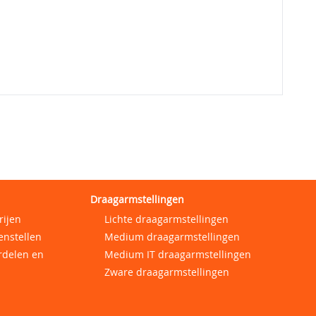
Draagarmstellingen
rijen
Lichte draagarmstellingen
enstellen
Medium draagarmstellingen
rdelen en
Medium IT draagarmstellingen
Zware draagarmstellingen