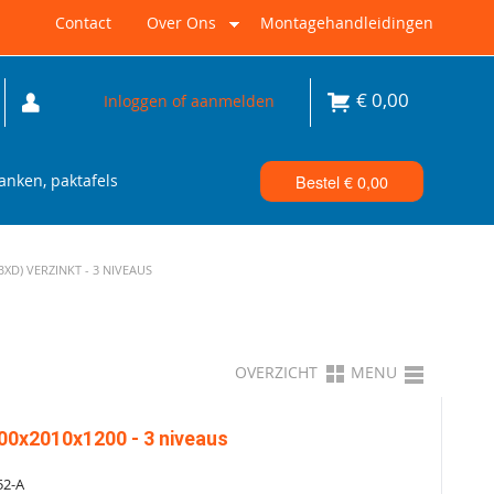
Contact
Over Ons
Montagehandleidingen
€
0,00
Inloggen of aanmelden
nken, paktafels
Bestel €
0,00
D) VERZINKT - 3 NIVEAUS
OVERZICHT
MENU
00x2010x1200 - 3 niveaus
52-A