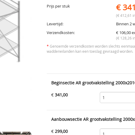
€ 34
Prijs per stuk
(€ 412,61 in
Levertijd:
Binnen 2 
Verzendkosten:
€ 106,00 e
(€ 128,26 i
*
Genoemde verzendkosten worden slechts eenmaal 
waddeneilanden kan een toeslag gevraagd worden.
Beginsectie AR grootvakstelling 2000x201
€
341,00
Aanbouwsectie AR grootvakstelling 2000x
€
299,00