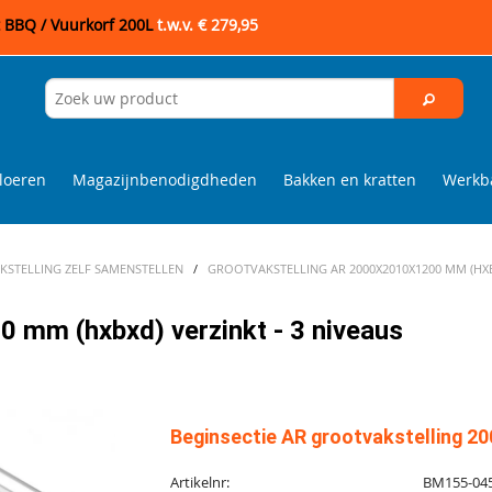
t BBQ / Vuurkorf 200L
t.w.v. € 279,95
loeren
Magazijnbenodigdheden
Bakken en kratten
Werkba
STELLING ZELF SAMENSTELLEN
/
GROOTVAKSTELLING AR 2000X2010X1200 MM (HXBX
 mm (hxbxd) verzinkt - 3 niveaus
Beginsectie AR grootvakstelling 20
Artikelnr:
BM155-04