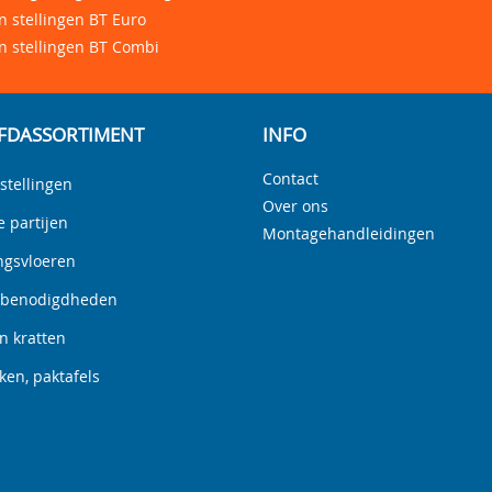
 stellingen BT Euro
n stellingen BT Combi
FDASSORTIMENT
INFO
Contact
stellingen
Over ons
e partijen
Montagehandleidingen
ngsvloeren
nbenodigdheden
n kratten
en, paktafels