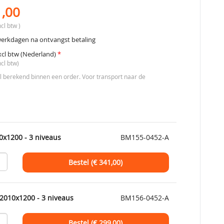
1,00
cl btw )
werkdagen na ontvangst betaling
xcl btw (Nederland)
*
ncl btw)
berekend binnen een order. Voor transport naar de
0x1200 - 3 niveaus
BM155-0452-A
Bestel (€
341,00
)
2010x1200 - 3 niveaus
BM156-0452-A
Bestel (€
299,00
)