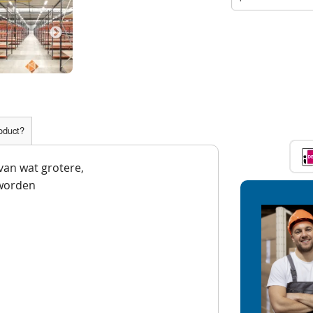
roduct?
 van wat grotere,
worden