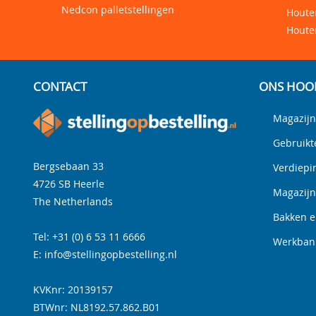
Nedcon palletstellingen
Houten
Houte
CONTACT
ONS HOO
Magazijn
Gebruikt
Bergsebaan 33
Verdiepi
4726 SB
Heerle
Magazij
The Netherlands
Bakken e
Tel:
+31 (0) 6 53 11 6666
Werkbank
E:
info@stellingopbestelling.nl
KVKnr: 20139157
BTWnr:
NL8192.57.862.B01