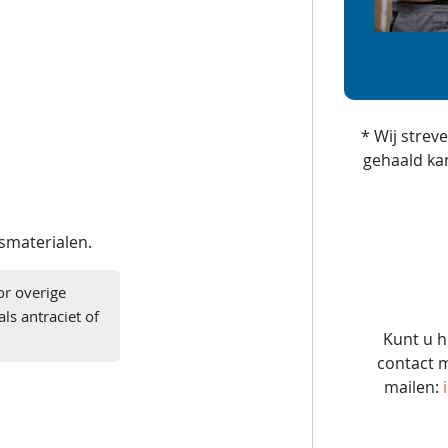
* Wij strev
gehaald ka
gsmaterialen.
or overige
ls antraciet of
Kunt u h
contact m
mailen: