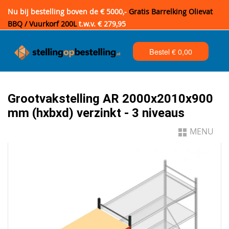
Nu bij bestelling boven de € 5000,-
Gratis Barrelking Olievat
BBQ / Vuurkorf 200L
t.w.v. € 279,95
Bestel €
0,00
Grootvakstelling AR 2000x2010x900
mm (hxbxd) verzinkt - 3 niveaus
MENU