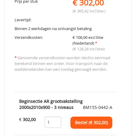
€ 302,00
Prijs per stuk
(€ 365,42 incl btw )
Levertijd:
Binnen 2 werkdagen na ontvangst betaling
Verzendkosten:
€ 106,00 excl btw
(Nederland)
*
(€ 128,26 incl btw)
*
Genoemde verzendkosten worden slechts eenmaal
berekend binnen een order. Voor transport naar de
waddeneilanden kan een toeslag gevraagd worden.
Beginsectie AR grootvakstelling
2000x2010x900 - 3 niveaus
BM155-0442-A
€
302,00
Bestel (€
302,00
)