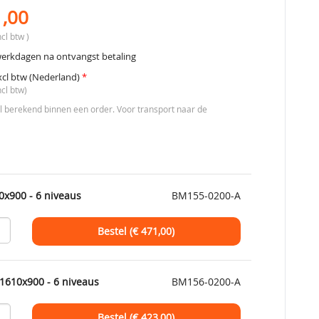
1,00
cl btw )
werkdagen na ontvangst betaling
xcl btw (Nederland)
*
ncl btw)
berekend binnen een order. Voor transport naar de
0x900 - 6 niveaus
BM155-0200-A
Bestel (€
471,00
)
1610x900 - 6 niveaus
BM156-0200-A
Bestel (€
423,00
)