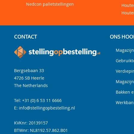
Nedcon palletstellingen
Houten
Houte
CONTACT
ONS HOO
Magazijn
Gebruikt
Bergsebaan 33
Verdiepi
4726 SB
Heerle
Magazij
The Netherlands
Bakken e
Tel:
+31 (0) 6 53 11 6666
Werkbank
E:
info@stellingopbestelling.nl
KVKnr: 20139157
BTWnr:
NL8192.57.862.B01