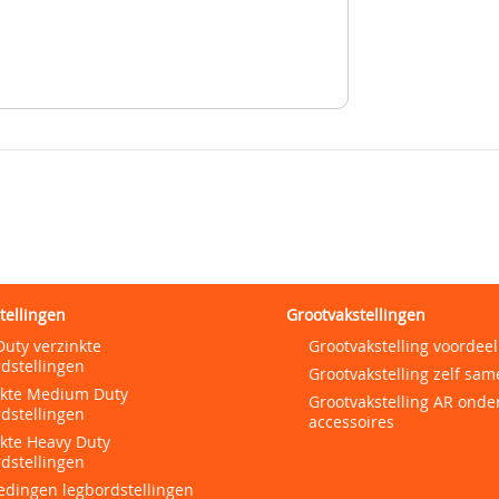
tellingen
Grootvakstellingen
Duty verzinkte
Grootvakstelling voordeel
dstellingen
Grootvakstelling zelf sam
nkte Medium Duty
Grootvakstelling AR onde
dstellingen
accessoires
nkte Heavy Duty
dstellingen
edingen legbordstellingen