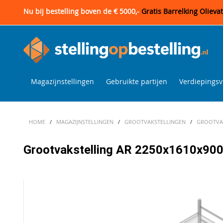
Nu bij bestelling boven de € 5000,-
Gratis Barrelking Olieva
Magazijnstellingen
Gebruikte partijen
Verdiepingsv
HOME
/
MAGAZIJNSTELLINGEN
/
GROOTVAKSTELLINGEN
/
GROOTVAK
Grootvakstelling AR 2250x1610x900 