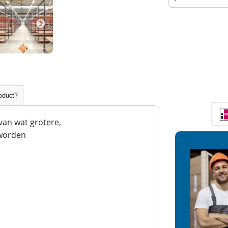
roduct?
 van wat grotere,
worden