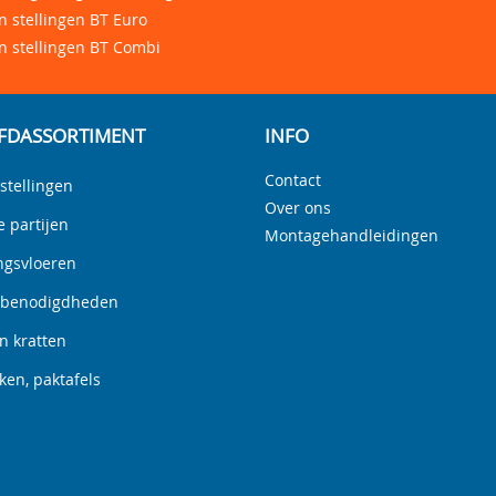
 stellingen BT Euro
n stellingen BT Combi
FDASSORTIMENT
INFO
Contact
stellingen
Over ons
e partijen
Montagehandleidingen
ngsvloeren
nbenodigdheden
n kratten
en, paktafels