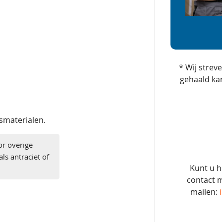
* Wij strev
gehaald ka
gsmaterialen.
or overige
ls antraciet of
Kunt u h
contact m
mailen: