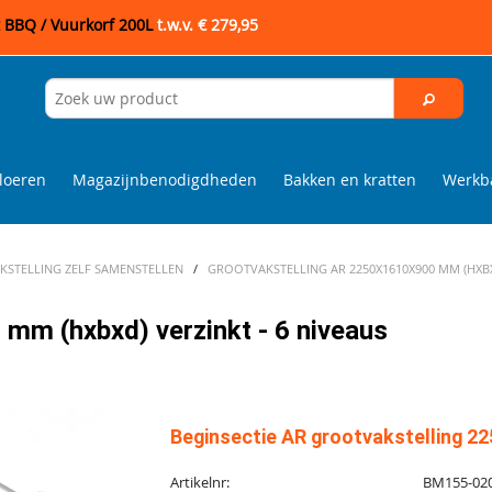
t BBQ / Vuurkorf 200L
t.w.v. € 279,95
loeren
Magazijnbenodigdheden
Bakken en kratten
Werkba
STELLING ZELF SAMENSTELLEN
/
GROOTVAKSTELLING AR 2250X1610X900 MM (HXBXD
mm (hxbxd) verzinkt - 6 niveaus
Beginsectie AR grootvakstelling 22
Artikelnr:
BM155-02