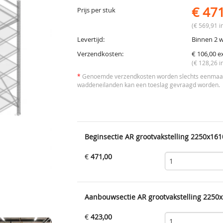
€ 47
Prijs per stuk
(€ 569,91 in
Levertijd:
Binnen 2 
Verzendkosten:
€ 106,00 e
(€ 128,26 i
*
Genoemde verzendkosten worden slechts eenmaal 
waddeneilanden kan een toeslag gevraagd worden.
Beginsectie AR grootvakstelling 2250x161
€
471,00
Aanbouwsectie AR grootvakstelling 2250x
€
423,00