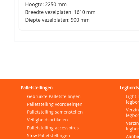
Hoogte: 2250 mm
Breedte vezelplaten: 1610 mm
Diepte vezelplaten: 900 mm
Palletstellingen
Legbords
Gebruikte Palletstellingen
Light 
legbor
Palletstelling voordeelrijen
Verzi
Palletstelling samenstellen
legbor
Veiligheidsartikelen
Verzi
Palletstelling accessoires
legbor
Stow Palletstellingen
Aanbi