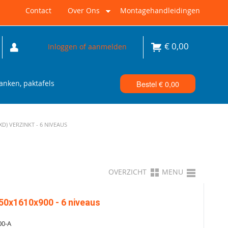
Contact
Over Ons
Montagehandleidingen
€
0,00
Inloggen of aanmelden
nken, paktafels
Bestel €
0,00
) VERZINKT - 6 NIVEAUS
OVERZICHT
MENU
50x1610x900 - 6 niveaus
00-A