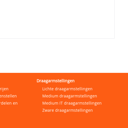
Draagarmstellingen
rijen
Lichte draagarmstellingen
enstellen
Medium draagarmstellingen
rdelen en
Medium IT draagarmstellingen
Zware draagarmstellingen