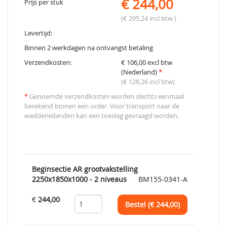
€ 244,00
Prijs per stuk
(€ 295,24 incl btw )
Levertijd:
Binnen 2 werkdagen na ontvangst betaling
Verzendkosten:
€ 106,00 excl btw
(Nederland)
*
(€ 128,26 incl btw)
*
Genoemde verzendkosten worden slechts eenmaal
berekend binnen een order. Voor transport naar de
waddeneilanden kan een toeslag gevraagd worden.
Beginsectie AR grootvakstelling
2250x1850x1000 - 2 niveaus
BM155-0341-A
€
244,00
Bestel (€
244,00
)