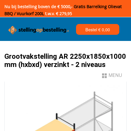
Nu bij bestelling boven de € 5000,-
Gratis Barrelking Olievat
BBQ / Vuurkorf 200L
t.w.v. € 279,95
Bestel €
0,00
Grootvakstelling AR 2250x1850x1000
mm (hxbxd) verzinkt - 2 niveaus
MENU