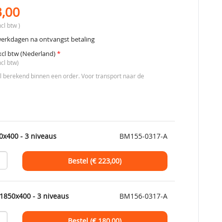
3,00
cl btw )
werkdagen na ontvangst betaling
xcl btw (Nederland)
*
ncl btw)
berekend binnen een order. Voor transport naar de
0x400 - 3 niveaus
BM155-0317-A
Bestel (€
223,00
)
1850x400 - 3 niveaus
BM156-0317-A
Bestel (€
180,00
)