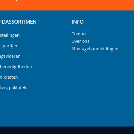
FDASSORTIMENT
INFO
Contact
stellingen
Over ons
e partijen
Montagehandleidingen
ngsvloeren
nbenodigdheden
n kratten
en, paktafels