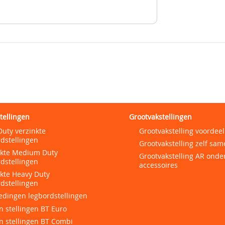
tellingen
Grootvakstellingen
Duty verzinkte
Grootvakstelling voordeel
dstellingen
Grootvakstelling zelf sam
nkte Medium Duty
Grootvakstelling AR onde
dstellingen
accessoires
nkte Heavy Duty
dstellingen
edingen legbordstellingen
 stellingen BT Euro
n stellingen BT Combi