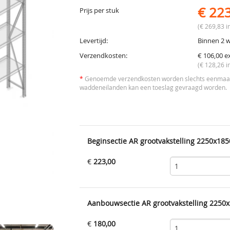
€ 22
Prijs per stuk
(€ 269,83 in
Levertijd:
Binnen 2 
Verzendkosten:
€ 106,00 e
(€ 128,26 i
*
Genoemde verzendkosten worden slechts eenmaal 
waddeneilanden kan een toeslag gevraagd worden.
Beginsectie AR grootvakstelling 2250x185
€
223,00
Aanbouwsectie AR grootvakstelling 2250x
€
180,00