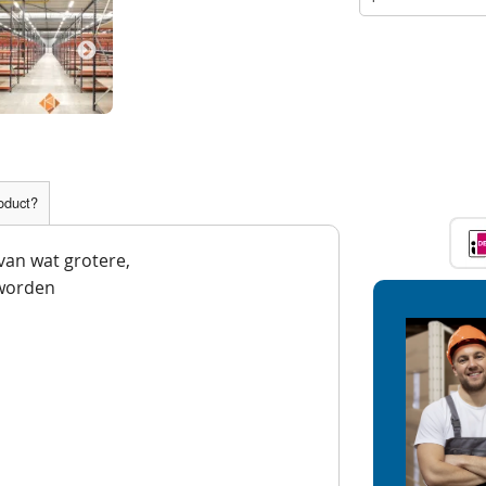
roduct?
 van wat grotere,
worden