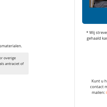
* Wij strev
gehaald ka
gsmaterialen.
or overige
ls antraciet of
Kunt u h
contact m
mailen: