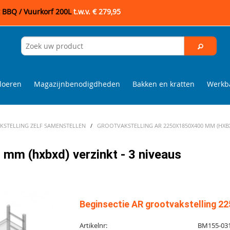
t BBQ / Vuurkorf 200L
t.w.v. € 279,95
loeren
Magazijnbenodigdheden
Bakken en kratten
Werkba
STELLING ZELF SAMENSTELLEN
/
GROOTVAKSTELLING AR 2250X1850X400 MM (HXBXD
mm (hxbxd) verzinkt - 3 niveaus
Beginsectie AR grootvakstelling 22
Artikelnr:
BM155-03