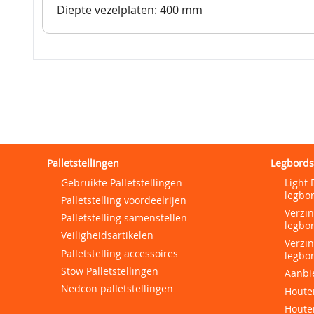
Diepte vezelplaten: 400 mm
Palletstellingen
Legbords
Gebruikte Palletstellingen
Light 
legbor
Palletstelling voordeelrijen
Verzi
Palletstelling samenstellen
legbor
Veiligheidsartikelen
Verzi
Palletstelling accessoires
legbor
Stow Palletstellingen
Aanbi
Nedcon palletstellingen
Houten
Houte