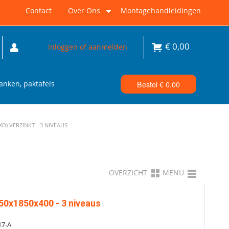
Contact
Over Ons
Montagehandleidingen
€
0,00
Inloggen of aanmelden
nken, paktafels
Bestel €
0,00
) VERZINKT - 3 NIVEAUS
OVERZICHT
MENU
50x1850x400 - 3 niveaus
17-A