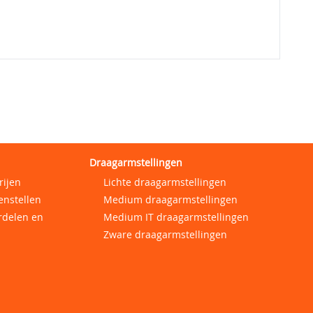
Draagarmstellingen
rijen
Lichte draagarmstellingen
enstellen
Medium draagarmstellingen
rdelen en
Medium IT draagarmstellingen
Zware draagarmstellingen