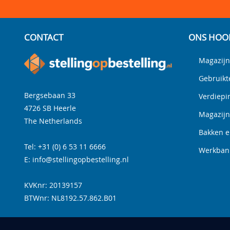
CONTACT
ONS HOO
Magazijn
Gebruikt
Bergsebaan 33
Verdiepi
4726 SB
Heerle
Magazij
The Netherlands
Bakken e
Tel:
+31 (0) 6 53 11 6666
Werkbank
E:
info@stellingopbestelling.nl
KVKnr: 20139157
BTWnr:
NL8192.57.862.B01