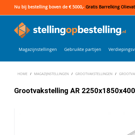
Nu bij bestelling boven de € 5000,-
Gratis Barrelking Olieva
Magazijnstellingen
Gebruikte partijen
Verdiepingsv
HOME
/
MAGAZIJNSTELLINGEN
/
GROOTVAKSTELLINGEN
/
GROOTVAK
Grootvakstelling AR 2250x1850x400 