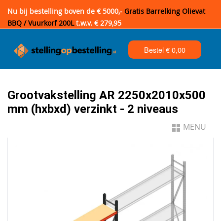
Nu bij bestelling boven de € 5000,-
Gratis Barrelking Olievat
BBQ / Vuurkorf 200L
t.w.v. € 279,95
Bestel €
0,00
Grootvakstelling AR 2250x2010x500
mm (hxbxd) verzinkt - 2 niveaus
MENU