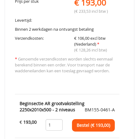
€ 193,00
Prijs per stuk
(€ 233,53 incl btw )
Levertijd:
Binnen 2 werkdagen na ontvangst betaling
Verzendkosten:
€ 106,00 excl btw
(Nederland)
*
(€ 128,26 incl btw)
*
Genoemde verzendkosten worden slechts eenmaal
berekend binnen een order. Voor transport naar de
waddeneilanden kan een toeslag gevraagd worden.
Beginsectie AR grootvakstelling
2250x2010x500 - 2 niveaus
BM155-0461-A
€
193,00
Bestel (€
193,00
)