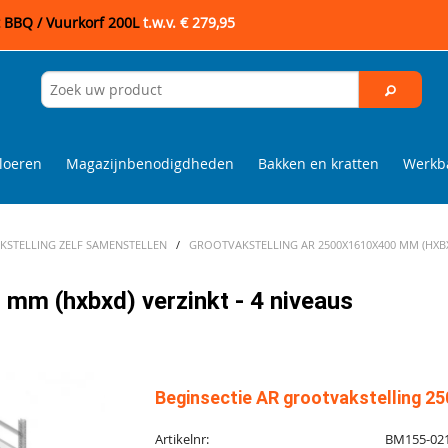
t BBQ / Vuurkorf 200L
t.w.v. € 279,95
loeren
Magazijnbenodigdheden
Bakken en kratten
Werkba
STELLING ZELF SAMENSTELLEN
/
GROOTVAKSTELLING AR 2500X1610X400 MM (HXBXD
mm (hxbxd) verzinkt - 4 niveaus
Beginsectie AR grootvakstelling 25
Artikelnr:
BM155-02