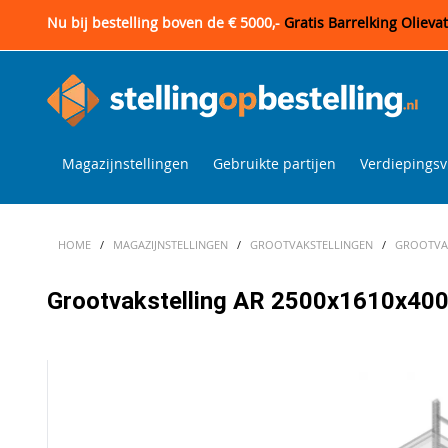
Nu bij bestelling boven de € 5000,-
Gratis Barrelking Olieva
Magazijnstellingen
Gebruikte partijen
Verdiepingsv
HOME
/
MAGAZIJNSTELLINGEN
/
GROOTVAKSTELLINGEN
/
GROOTVAK
Grootvakstelling AR 2500x1610x400 