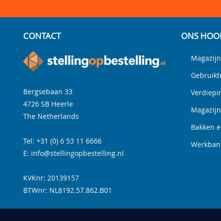
CONTACT
ONS HOO
Magazijn
Gebruikt
Bergsebaan 33
Verdiepi
4726 SB
Heerle
Magazij
The Netherlands
Bakken e
Tel:
+31 (0) 6 53 11 6666
Werkbank
E:
info@stellingopbestelling.nl
KVKnr: 20139157
BTWnr:
NL8192.57.862.B01