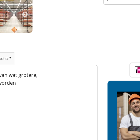
roduct?
 van wat grotere,
worden