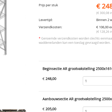
€ 24
Prijs per stuk
(€ 300,08 in
Levertijd:
Binnen 2 
Verzendkosten:
€ 106,00 e
(€ 128,26 i
*
Genoemde verzendkosten worden slechts eenmaal 
waddeneilanden kan een toeslag gevraagd worden.
Beginsectie AR grootvakstelling 2500x161
€
248,00
Aanbouwsectie AR grootvakstelling 2500x
€
205,00