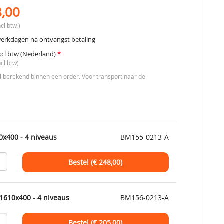
8,00
cl btw )
werkdagen na ontvangst betaling
xcl btw (Nederland)
*
ncl btw)
berekend binnen een order. Voor transport naar de
0x400 - 4 niveaus
BM155-0213-A
Bestel (€
248,00
)
1610x400 - 4 niveaus
BM156-0213-A
Bestel (€
205,00
)