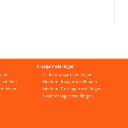
Draagarmstellingen
rijen
Lichte draagarmstellingen
enstellen
Medium draagarmstellingen
rdelen en
Medium IT draagarmstellingen
Zware draagarmstellingen