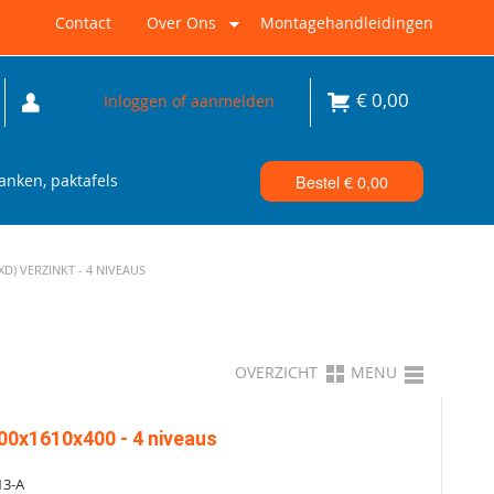
Contact
Over Ons
Montagehandleidingen
€
0,00
Inloggen of aanmelden
nken, paktafels
Bestel €
0,00
) VERZINKT - 4 NIVEAUS
OVERZICHT
MENU
00x1610x400 - 4 niveaus
13-A