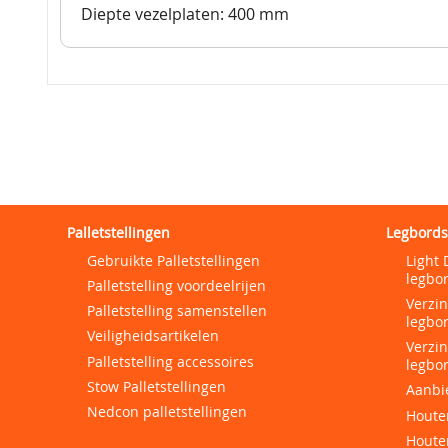
Diepte vezelplaten: 400 mm
Palletstellingen
Legbords
Gebruikte Palletstellingen
Light 
legbor
Palletstelling voordeelrijen
Verzi
Palletstelling samenstellen
legbor
Veiligheidsartikelen
Verzi
Palletstelling accessoires
legbor
Stow Palletstellingen
Aanbi
Nedcon palletstellingen
Houten
Houte