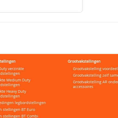
tellingen
Grootvakstellingen
Duty verzinkte
Grootvakstelling voordeel
dstellingen
Grootvakstelling zelf sam
nkte Medium Duty
Grootvakstelling AR onde
dstellingen
accessoires
nkte Heavy Duty
dstellingen
edingen legbordstellingen
 stellingen BT Euro
n stellingen BT Combi