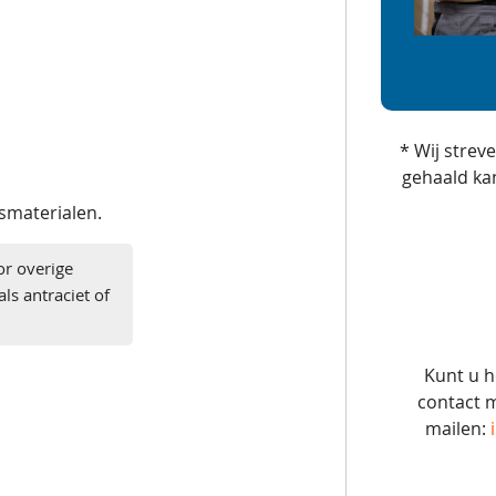
* Wij strev
gehaald ka
gsmaterialen.
or overige
ls antraciet of
Kunt u h
contact m
mailen: