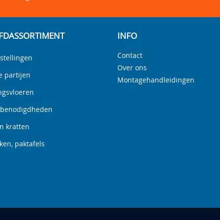
FDASSORTIMENT
INFO
Contact
stellingen
Over ons
e partijen
Montagehandleidingen
ngsvloeren
nbenodigdheden
n kratten
en, paktafels