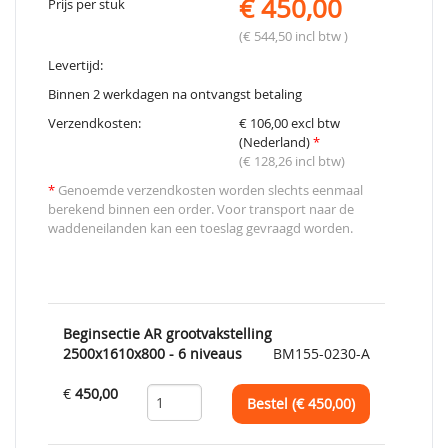
€ 450,00
Prijs per stuk
(€ 544,50 incl btw )
Levertijd:
Binnen 2 werkdagen na ontvangst betaling
Verzendkosten:
€ 106,00 excl btw
(Nederland)
*
(€ 128,26 incl btw)
*
Genoemde verzendkosten worden slechts eenmaal
berekend binnen een order. Voor transport naar de
waddeneilanden kan een toeslag gevraagd worden.
Beginsectie AR grootvakstelling
2500x1610x800 - 6 niveaus
BM155-0230-A
€
450,00
Bestel (€
450,00
)