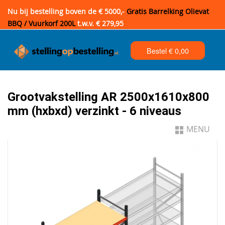
Nu bij bestelling boven de € 5000,-
Gratis Barrelking Olievat
BBQ / Vuurkorf 200L
t.w.v. € 279,95
Bestel €
0,00
Grootvakstelling AR 2500x1610x800
mm (hxbxd) verzinkt - 6 niveaus
MENU