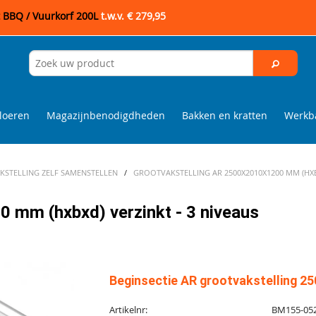
t BBQ / Vuurkorf 200L
t.w.v. € 279,95
loeren
Magazijnbenodigdheden
Bakken en kratten
Werkba
STELLING ZELF SAMENSTELLEN
/
GROOTVAKSTELLING AR 2500X2010X1200 MM (HXBX
 mm (hxbxd) verzinkt - 3 niveaus
Beginsectie AR grootvakstelling 25
Artikelnr:
BM155-05