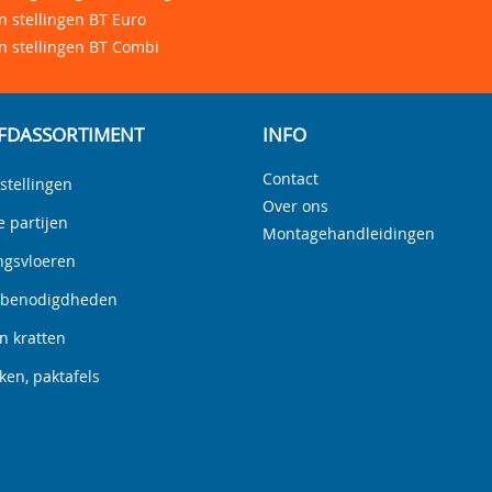
 stellingen BT Euro
n stellingen BT Combi
FDASSORTIMENT
INFO
Contact
stellingen
Over ons
e partijen
Montagehandleidingen
ngsvloeren
nbenodigdheden
n kratten
en, paktafels