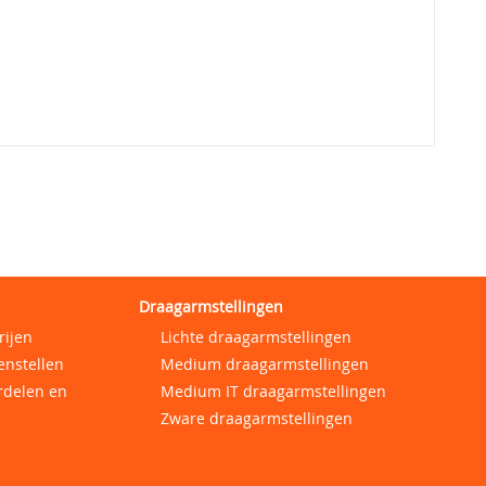
Draagarmstellingen
rijen
Lichte draagarmstellingen
enstellen
Medium draagarmstellingen
rdelen en
Medium IT draagarmstellingen
Zware draagarmstellingen