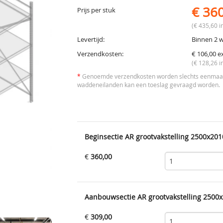
€ 36
Prijs per stuk
(€ 435,60 in
Levertijd:
Binnen 2 
Verzendkosten:
€ 106,00 e
(€ 128,26 i
*
Genoemde verzendkosten worden slechts eenmaal 
waddeneilanden kan een toeslag gevraagd worden.
Beginsectie AR grootvakstelling 2500x201
€
360,00
Aanbouwsectie AR grootvakstelling 2500x
€
309,00