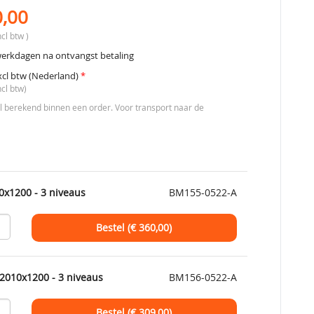
0,00
cl btw )
werkdagen na ontvangst betaling
xcl btw (Nederland)
*
ncl btw)
berekend binnen een order. Voor transport naar de
0x1200 - 3 niveaus
BM155-0522-A
Bestel (€
360,00
)
2010x1200 - 3 niveaus
BM156-0522-A
Bestel (€
309,00
)