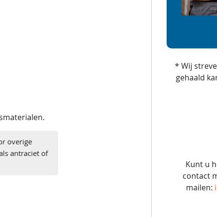
* Wij strev
gehaald ka
gsmaterialen.
or overige
ls antraciet of
Kunt u h
contact m
mailen: