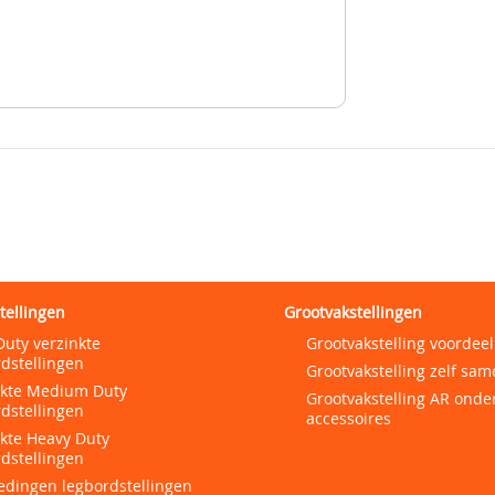
tellingen
Grootvakstellingen
Duty verzinkte
Grootvakstelling voordeel
dstellingen
Grootvakstelling zelf sam
nkte Medium Duty
Grootvakstelling AR onde
dstellingen
accessoires
nkte Heavy Duty
dstellingen
edingen legbordstellingen