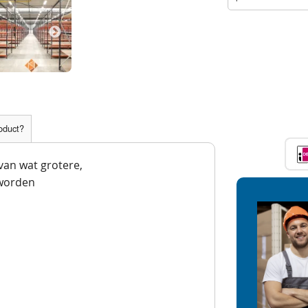
roduct?
 van wat grotere,
worden