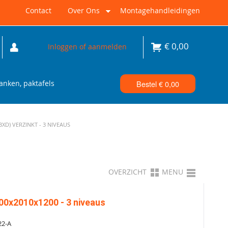
Contact
Over Ons
Montagehandleidingen
€
0,00
Inloggen of aanmelden
nken, paktafels
Bestel €
0,00
D) VERZINKT - 3 NIVEAUS
OVERZICHT
MENU
00x2010x1200 - 3 niveaus
22-A