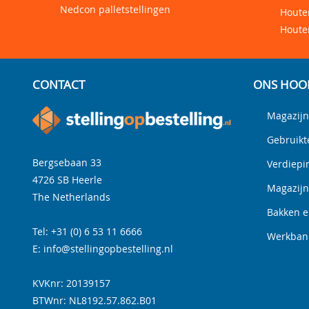
Nedcon palletstellingen
Houten
Houte
CONTACT
ONS HOO
Magazijn
Gebruikt
Bergsebaan 33
Verdiepi
4726 SB
Heerle
Magazij
The Netherlands
Bakken e
Tel:
+31 (0) 6 53 11 6666
Werkbank
E:
info@stellingopbestelling.nl
KVKnr: 20139157
BTWnr:
NL8192.57.862.B01