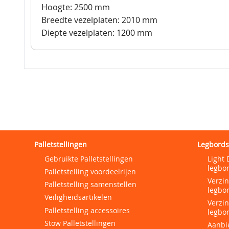
Hoogte: 2500 mm
Breedte vezelplaten: 2010 mm
Diepte vezelplaten: 1200 mm
Palletstellingen
Legbords
Gebruikte Palletstellingen
Light 
legbor
Palletstelling voordeelrijen
Verzi
Palletstelling samenstellen
legbor
Veiligheidsartikelen
Verzi
Palletstelling accessoires
legbor
Stow Palletstellingen
Aanbi