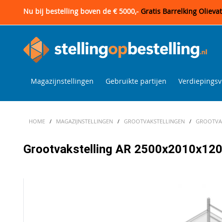
Nu bij bestelling boven de € 5000,-
Gratis Barrelking Olieva
Magazijnstellingen
Gebruikte partijen
Verdiepingsv
HOME
/
MAGAZIJNSTELLINGEN
/
GROOTVAKSTELLINGEN
/
GROOTVAK
Grootvakstelling AR 2500x2010x1200