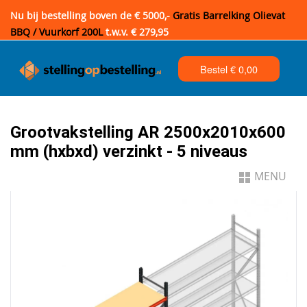
Nu bij bestelling boven de € 5000,-
Gratis Barrelking Olievat
BBQ / Vuurkorf 200L
t.w.v. € 279,95
Bestel €
0,00
Grootvakstelling AR 2500x2010x600
mm (hxbxd) verzinkt - 5 niveaus
MENU