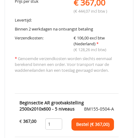
€ 367,00
Prijs per stuk
(€ 444,07 incl btw )
Levertijd:
Binnen 2 werkdagen na ontvangst betaling
Verzendkosten:
€ 106,00 excl btw
(Nederland)
*
(€ 128,26 incl btw)
*
Genoemde verzendkosten worden slechts eenmaal
berekend binnen een order. Voor transport naar de
waddeneilanden kan een toeslag gevraagd worden.
Beginsectie AR grootvakstelling
2500x2010x600 - 5 niveaus
BM155-0504-A
€
367,00
Bestel (€
367,00
)