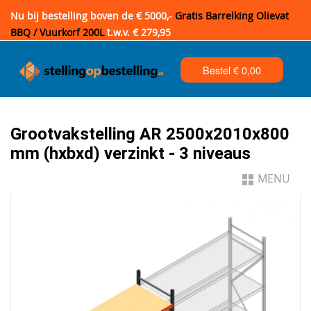
Nu bij bestelling boven de € 5000,-
Gratis Barrelking Olievat
BBQ / Vuurkorf 200L
t.w.v. € 279,95
Bestel €
0,00
Grootvakstelling AR 2500x2010x800
mm (hxbxd) verzinkt - 3 niveaus
MENU