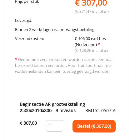
€ 307,00
Prijs per stuk
(€ 371,47 incl btw )
Levertijd:
Binnen 2 werkdagen na ontvangst betaling
Verzendkosten:
€ 106,00 excl btw
(Nederland)
*
(€ 128,26 incl btw)
*
Genoemde verzendkosten worden slechts eenmaal
berekend binnen een order. Voor transport naar de
waddeneilanden kan een toeslag gevraagd worden.
Beginsectie AR grootvakstelling
2500x2010x800 - 3 niveaus
BM155-0507-A
€
307,00
Bestel (€
307,00
)