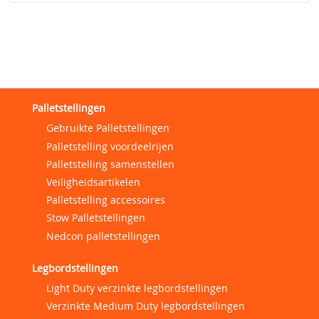
Palletstellingen
Gebruikte Palletstellingen
Palletstelling voordeelrijen
Palletstelling samenstellen
Veiligheidsartikelen
Palletstelling accessoires
Stow Palletstellingen
Nedcon palletstellingen
Legbordstellingen
Light Duty verzinkte legbordstellingen
Verzinkte Medium Duty legbordstellingen