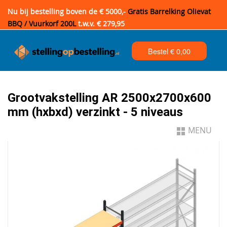
Nu bij bestelling boven de € 5000,-
Gratis Barrelking Olievat
BBQ / Vuurkorf 200L
t.w.v. € 279,95
Bestel €
0,00
Grootvakstelling AR 2500x2700x600
mm (hxbxd) verzinkt - 5 niveaus
MENU