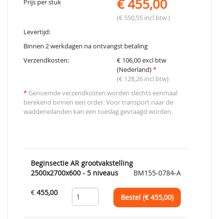
€ 455,00
Prijs per stuk
(€ 550,55 incl btw )
Levertijd:
Binnen 2 werkdagen na ontvangst betaling
Verzendkosten:
€ 106,00 excl btw
(Nederland)
*
(€ 128,26 incl btw)
*
Genoemde verzendkosten worden slechts eenmaal
berekend binnen een order. Voor transport naar de
waddeneilanden kan een toeslag gevraagd worden.
Beginsectie AR grootvakstelling
2500x2700x600 - 5 niveaus
BM155-0784-A
€
455,00
Bestel (€
455,00
)