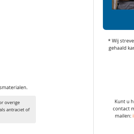
* Wij strev
gehaald ka
gsmaterialen.
Kunt u h
or overige
contact m
ls antraciet of
mailen: