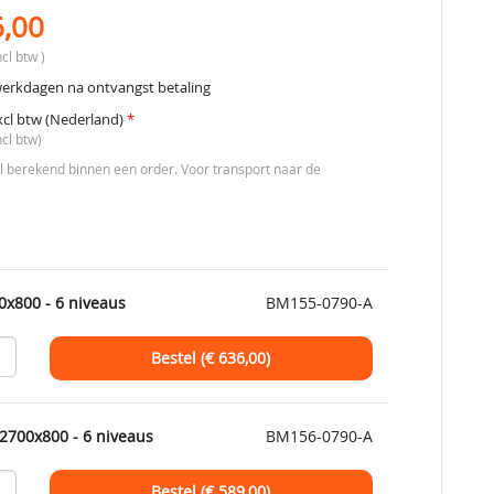
6,00
cl btw )
werkdagen na ontvangst betaling
xcl btw (Nederland)
*
ncl btw)
berekend binnen een order. Voor transport naar de
0x800 - 6 niveaus
BM155-0790-A
Bestel (€
636,00
)
2700x800 - 6 niveaus
BM156-0790-A
Bestel (€
589,00
)