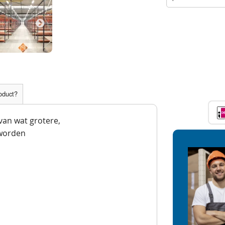
roduct?
 van wat grotere,
worden