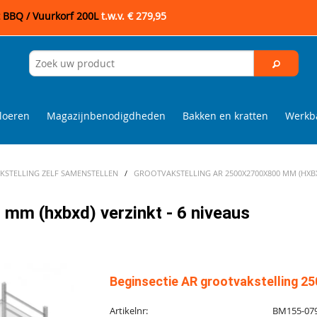
t BBQ / Vuurkorf 200L
t.w.v. € 279,95
loeren
Magazijnbenodigdheden
Bakken en kratten
Werkba
STELLING ZELF SAMENSTELLEN
/
GROOTVAKSTELLING AR 2500X2700X800 MM (HXBXD
mm (hxbxd) verzinkt - 6 niveaus
Beginsectie AR grootvakstelling 25
Artikelnr:
BM155-07