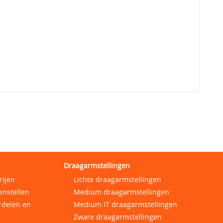
Draagarmstellingen
rijen
Lichte draagarmstellingen
enstellen
Medium draagarmstellingen
rdelen en
Medium IT draagarmstellingen
Zware draagarmstellingen