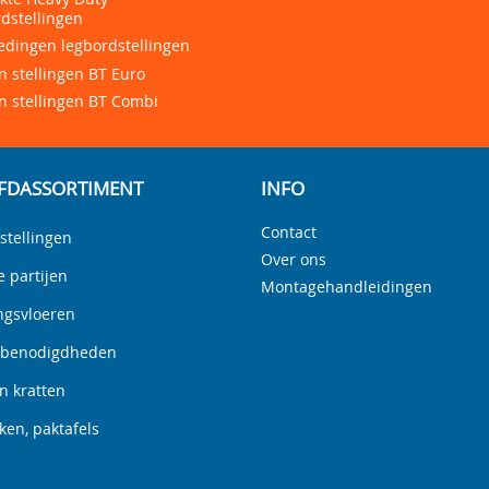
dstellingen
edingen legbordstellingen
 stellingen BT Euro
n stellingen BT Combi
FDASSORTIMENT
INFO
Contact
stellingen
Over ons
e partijen
Montagehandleidingen
ngsvloeren
nbenodigdheden
n kratten
en, paktafels