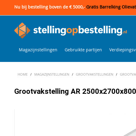
Nu bij bestelling boven de € 5000,-
Gratis Barrelking Olieva
Magazijnstellingen
Gebruikte partijen
Verdiepingsv
HOME
/
MAGAZIJNSTELLINGEN
/
GROOTVAKSTELLINGEN
/
GROOTVAK
Grootvakstelling AR 2500x2700x800 