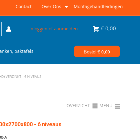
Contact
Over Ons
Montagehandleidingen
€
0,00
Inloggen of aanmelden
nken, paktafels
Bestel €
0,00
) VERZINKT - 6 NIVEAUS
OVERZICHT
MENU
00x2700x800 - 6 niveaus
90-A