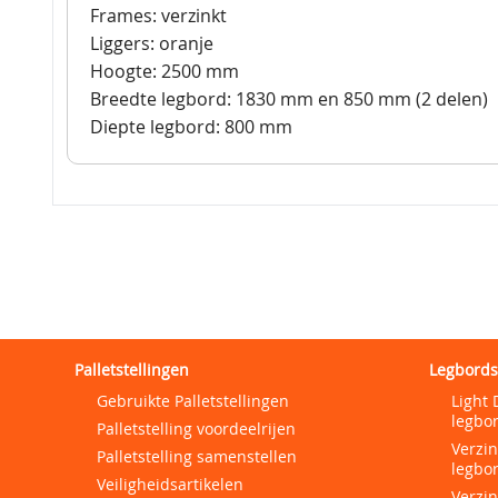
Frames: verzinkt
Liggers: oranje
Hoogte: 2500 mm
Breedte legbord: 1830 mm en 850 mm (2 delen)
Diepte legbord: 800 mm
Palletstellingen
Legbords
Gebruikte Palletstellingen
Light 
legbor
Palletstelling voordeelrijen
Verzi
Palletstelling samenstellen
legbor
Veiligheidsartikelen
Verzi