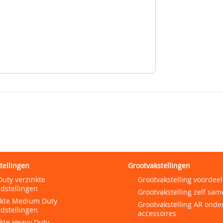
tellingen
Grootvakstellingen
Duty verzinkte
Grootvakstelling voordeel
dstellingen
Grootvakstelling zelf sam
nkte Medium Duty
Grootvakstelling AR onde
dstellingen
accessoires
nkte Heavy Duty