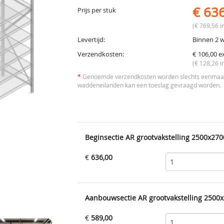
€ 63
Prijs per stuk
(€ 769,56 in
Levertijd:
Binnen 2 
Verzendkosten:
€ 106,00 e
(€ 128,26 i
*
Genoemde verzendkosten worden slechts eenmaal 
waddeneilanden kan een toeslag gevraagd worden.
Beginsectie AR grootvakstelling 2500x270
€
636,00
Aanbouwsectie AR grootvakstelling 2500x
€
589,00