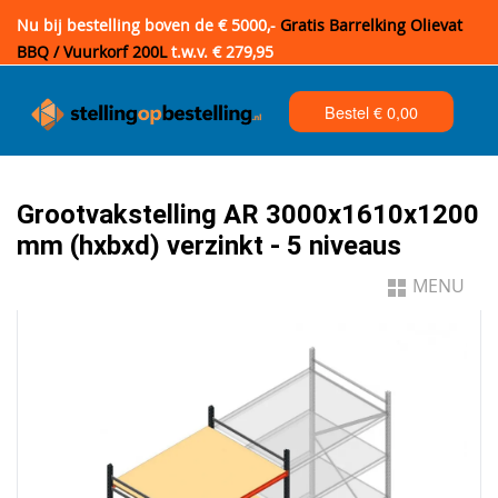
Nu bij bestelling boven de € 5000,-
Gratis Barrelking Olievat
BBQ / Vuurkorf 200L
t.w.v. € 279,95
Bestel €
0,00
Grootvakstelling AR 3000x1610x1200
mm (hxbxd) verzinkt - 5 niveaus
MENU