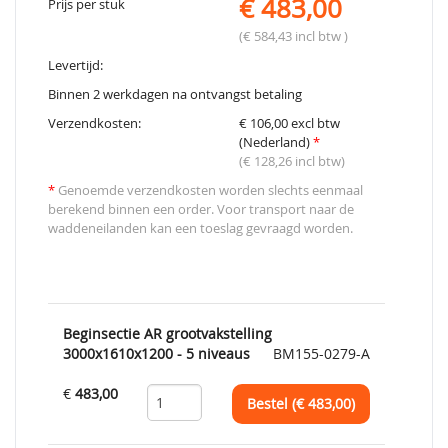
€ 483,00
Prijs per stuk
(€ 584,43 incl btw )
Levertijd:
Binnen 2 werkdagen na ontvangst betaling
Verzendkosten:
€ 106,00 excl btw
(Nederland)
*
(€ 128,26 incl btw)
*
Genoemde verzendkosten worden slechts eenmaal
berekend binnen een order. Voor transport naar de
waddeneilanden kan een toeslag gevraagd worden.
Beginsectie AR grootvakstelling
3000x1610x1200 - 5 niveaus
BM155-0279-A
€
483,00
Bestel (€
483,00
)