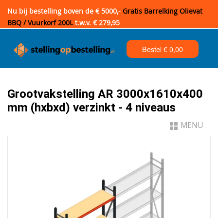
Nu bij bestelling boven de € 5000,-
Gratis Barrelking Olievat
BBQ / Vuurkorf 200L
t.w.v. € 279,95
Bestel €
0,00
Grootvakstelling AR 3000x1610x400
mm (hxbxd) verzinkt - 4 niveaus
MENU