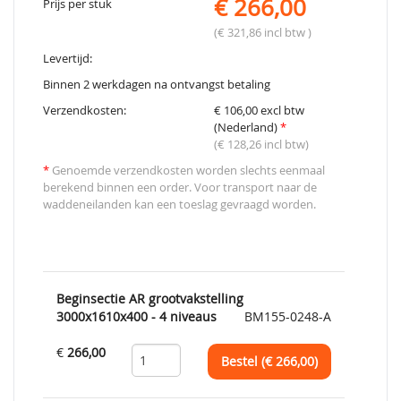
€ 266,00
Prijs per stuk
(€ 321,86 incl btw )
Levertijd:
Binnen 2 werkdagen na ontvangst betaling
Verzendkosten:
€ 106,00 excl btw
(Nederland)
*
(€ 128,26 incl btw)
*
Genoemde verzendkosten worden slechts eenmaal
berekend binnen een order. Voor transport naar de
waddeneilanden kan een toeslag gevraagd worden.
Beginsectie AR grootvakstelling
3000x1610x400 - 4 niveaus
BM155-0248-A
€
266,00
Bestel (€
266,00
)