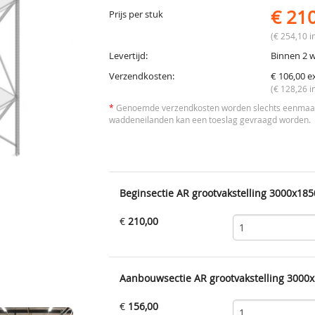
€ 21
Prijs per stuk
(€ 254,10 in
Levertijd:
Binnen 2 
Verzendkosten:
€ 106,00 e
(€ 128,26 i
*
Genoemde verzendkosten worden slechts eenmaal 
waddeneilanden kan een toeslag gevraagd worden.
Beginsectie AR grootvakstelling 3000x185
€
210,00
Aanbouwsectie AR grootvakstelling 3000x
€
156,00