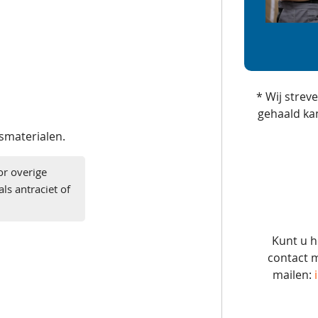
* Wij strev
gehaald ka
gsmaterialen.
or overige
ls antraciet of
Kunt u h
contact m
mailen: