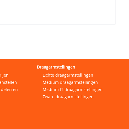
Draagarmstellingen
rijen
Lichte draagarmstellingen
enstellen
Medium draagarmstellingen
rdelen en
Medium IT draagarmstellingen
Zware draagarmstellingen