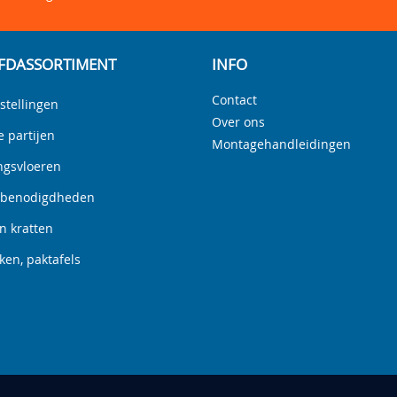
FDASSORTIMENT
INFO
Contact
stellingen
Over ons
e partijen
Montagehandleidingen
ngsvloeren
nbenodigdheden
n kratten
en, paktafels