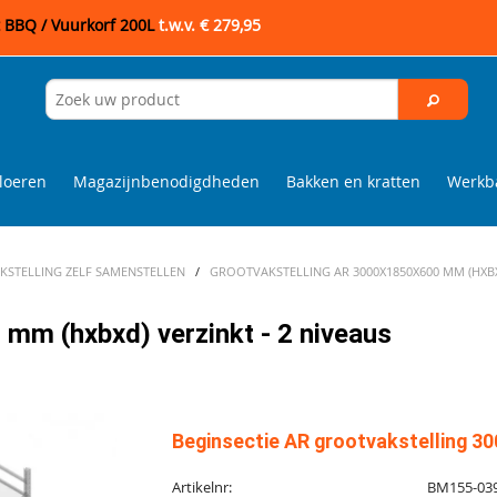
t BBQ / Vuurkorf 200L
t.w.v. € 279,95
loeren
Magazijnbenodigdheden
Bakken en kratten
Werkba
STELLING ZELF SAMENSTELLEN
/
GROOTVAKSTELLING AR 3000X1850X600 MM (HXBXD
mm (hxbxd) verzinkt - 2 niveaus
Beginsectie AR grootvakstelling 30
Artikelnr:
BM155-03