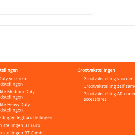
tellingen
Grootvakstellingen
Duty verzinkte
Grootvakstelling voordeel
dstellingen
Grootvakstelling zelf sam
nkte Medium Duty
Grootvakstelling AR onde
dstellingen
accessoires
nkte Heavy Duty
dstellingen
edingen legbordstellingen
 stellingen BT Euro
n stellingen BT Combi