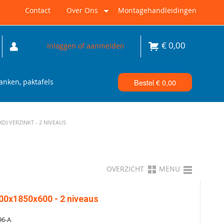
Contact
Over Ons
Montagehandleidingen
€
0,00
Inloggen of aanmelden
nken, paktafels
Bestel €
0,00
) VERZINKT - 2 NIVEAUS
OVERZICHT
MENU
00x1850x600 - 2 niveaus
96-A