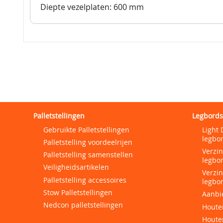
Diepte vezelplaten: 600 mm
Palletstellingen
Legbords
Gebruikte Palletstellingen
Light 
legbor
Palletstelling voordeelrijen
Verzi
Palletstelling samenstellen
legbor
Veiligheidsartikelen
Verzi
Palletstelling accessoires
legbor
Stow Palletstellingen
Aanbi
Nedcon palletstellingen
Houten
Houte