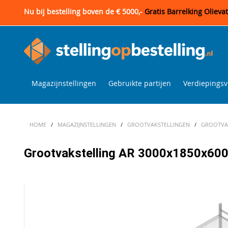
Nu bij bestelling boven de € 5000,-
Gratis Barrelking Olieva
Magazijnstellingen
Gebruikte partijen
Verdiepingsv
HOME
/
MAGAZIJNSTELLINGEN
/
GROOTVAKSTELLINGEN
/
GROOTVAK
Grootvakstelling AR 3000x1850x600 