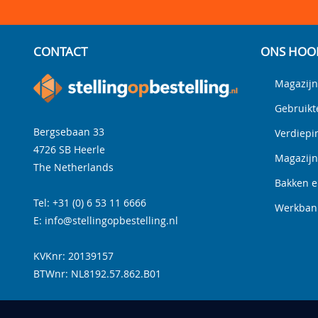
CONTACT
ONS HOO
Magazijn
Gebruikt
Bergsebaan 33
Verdiepi
4726 SB
Heerle
Magazij
The Netherlands
Bakken e
Tel:
+31 (0) 6 53 11 6666
Werkbank
E:
info@stellingopbestelling.nl
KVKnr: 20139157
BTWnr:
NL8192.57.862.B01