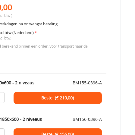
0,00
cl btw )
werkdagen na ontvangst betaling
xcl btw (Nederland)
*
ncl btw)
berekend binnen een order. Voor transport naar de
0x600 - 2 niveaus
BM155-0396-A
Bestel (€
210,00
)
1850x600 - 2 niveaus
BM156-0396-A
Bestel (€
156,00
)