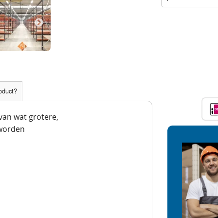
roduct?
 van wat grotere,
worden