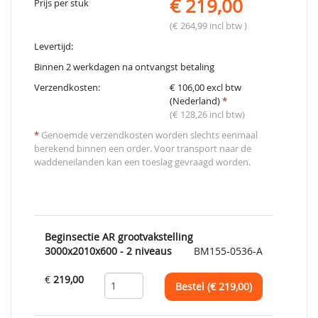
€ 219,00
Prijs per stuk
(€ 264,99 incl btw )
Levertijd:
Binnen 2 werkdagen na ontvangst betaling
Verzendkosten:
€ 106,00 excl btw
(Nederland)
*
(€ 128,26 incl btw)
*
Genoemde verzendkosten worden slechts eenmaal
berekend binnen een order. Voor transport naar de
waddeneilanden kan een toeslag gevraagd worden.
Beginsectie AR grootvakstelling
3000x2010x600 - 2 niveaus
BM155-0536-A
€
219,00
Bestel (€
219,00
)