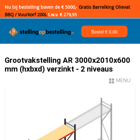
Nu bij bestelling boven de € 5000,-
Gratis Barrelking Olievat
BBQ / Vuurkorf 200L
t.w.v. € 279,95
Bestel €
0,00
Grootvakstelling AR 3000x2010x600
mm (hxbxd) verzinkt - 2 niveaus
MENU