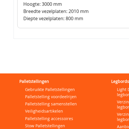
Hoogte: 3000 mm
Breedte vezelplaten: 2010 mm
Diepte vezelplaten: 800 mm
Palletstellingen
Legbords
Gebruikte Palletstellingen
Light 
legbor
Palletstelling voordeelrijen
Verzi
Palletstelling samenstellen
legbor
Veiligheidsartikelen
Verzi
Palletstelling accessoires
legbor
Stow Palletstellingen
Aanbi