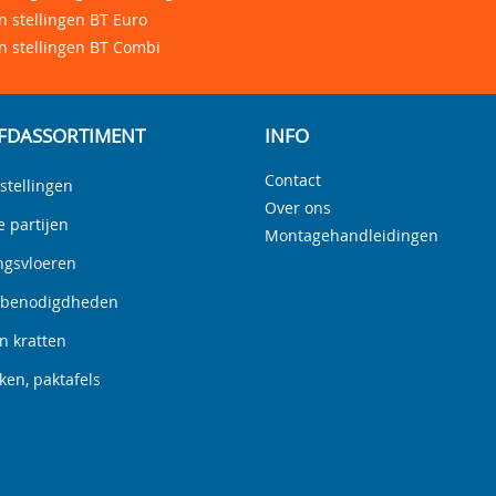
 stellingen BT Euro
n stellingen BT Combi
FDASSORTIMENT
INFO
Contact
stellingen
Over ons
e partijen
Montagehandleidingen
ngsvloeren
nbenodigdheden
n kratten
en, paktafels