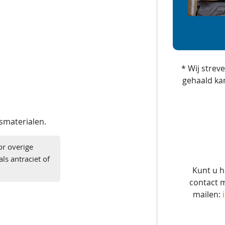
* Wij strev
gehaald ka
gsmaterialen.
or overige
ls antraciet of
Kunt u h
contact m
mailen: