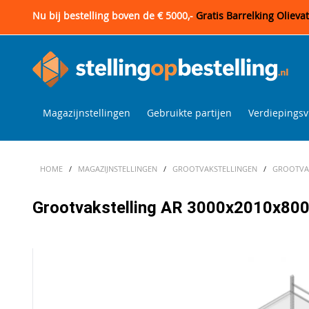
Nu bij bestelling boven de € 5000,-
Gratis Barrelking Olieva
Magazijnstellingen
Gebruikte partijen
Verdiepingsv
HOME
/
MAGAZIJNSTELLINGEN
/
GROOTVAKSTELLINGEN
/
GROOTVAK
Grootvakstelling AR 3000x2010x800 