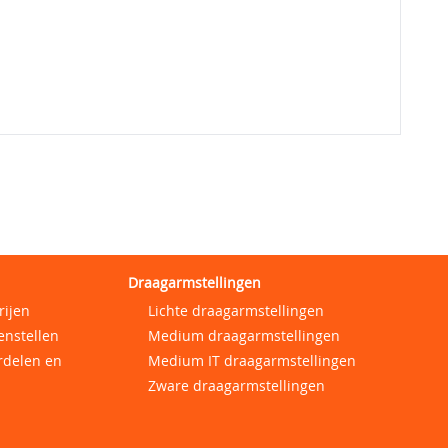
Draagarmstellingen
rijen
Lichte draagarmstellingen
enstellen
Medium draagarmstellingen
rdelen en
Medium IT draagarmstellingen
Zware draagarmstellingen