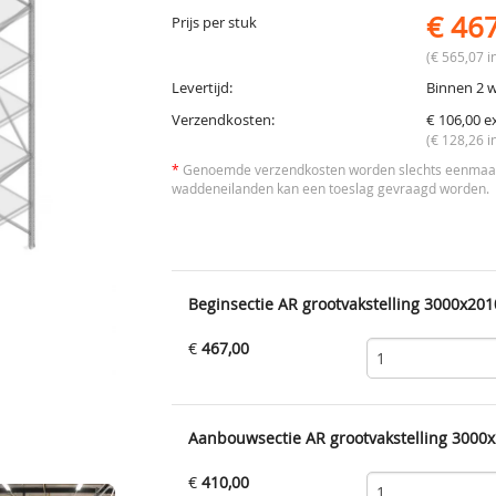
€ 46
Prijs per stuk
(€ 565,07 in
Levertijd:
Binnen 2 
Verzendkosten:
€ 106,00 e
(€ 128,26 i
*
Genoemde verzendkosten worden slechts eenmaal 
waddeneilanden kan een toeslag gevraagd worden.
Beginsectie AR grootvakstelling 3000x201
€
467,00
Aanbouwsectie AR grootvakstelling 3000x
€
410,00