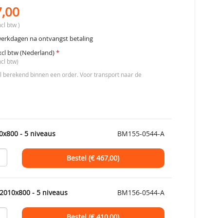
7,00
cl btw )
werkdagen na ontvangst betaling
xcl btw (Nederland)
*
ncl btw)
berekend binnen een order. Voor transport naar de
0x800 - 5 niveaus
BM155-0544-A
Bestel (€
467,00
)
2010x800 - 5 niveaus
BM156-0544-A
Bestel (€
410,00
)