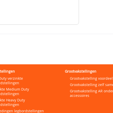
tellingen
Grootvakstellingen
Duty verzinkte
Grootvakstelling voordeel
dstellingen
Grootvakstelling zelf sam
nkte Medium Duty
Grootvakstelling AR onde
dstellingen
accessoires
nkte Heavy Duty
dstellingen
edingen legbordstellingen