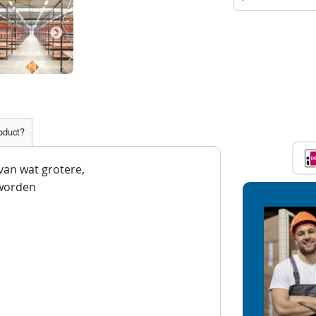
roduct?
 van wat grotere,
worden