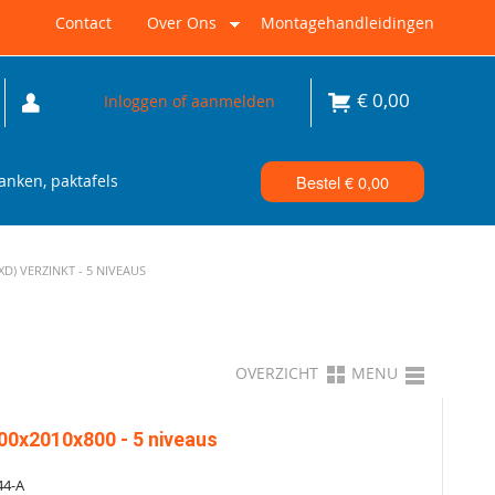
Contact
Over Ons
Montagehandleidingen
€
0,00
Inloggen of aanmelden
nken, paktafels
Bestel €
0,00
) VERZINKT - 5 NIVEAUS
OVERZICHT
MENU
00x2010x800 - 5 niveaus
44-A