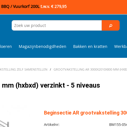
t BBQ / Vuurkorf 200L
t.w.v. € 279,95
loeren
Magazijnbenodigdheden
Bakken en kratten
Werkba
STELLING ZELF SAMENSTELLEN
/
GROOTVAKSTELLING AR 3000X2010X800 MM (HXBXD
mm (hxbxd) verzinkt - 5 niveaus
Beginsectie AR grootvakstelling 30
Artikelnr:
BM155-05