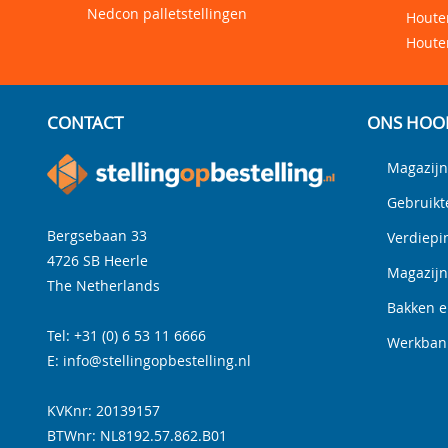
Nedcon palletstellingen
Houten
Houte
CONTACT
ONS HOO
Magazijn
Gebruikt
Bergsebaan 33
Verdiepi
4726 SB
Heerle
Magazij
The Netherlands
Bakken e
Tel:
+31 (0) 6 53 11 6666
Werkbank
E:
info@stellingopbestelling.nl
KVKnr: 20139157
BTWnr:
NL8192.57.862.B01