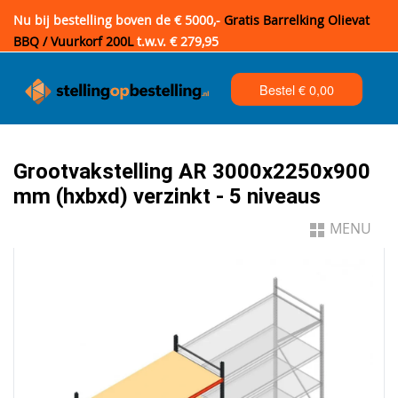
Nu bij bestelling boven de € 5000,-
Gratis Barrelking Olievat
BBQ / Vuurkorf 200L
t.w.v. € 279,95
Bestel €
0,00
Grootvakstelling AR 3000x2250x900
mm (hxbxd) verzinkt - 5 niveaus
MENU