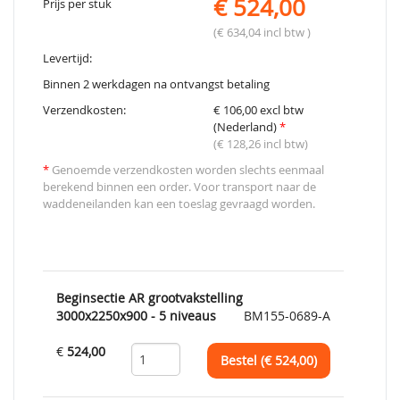
€ 524,00
Prijs per stuk
(€ 634,04 incl btw )
Levertijd:
Binnen 2 werkdagen na ontvangst betaling
Verzendkosten:
€ 106,00 excl btw
(Nederland)
*
(€ 128,26 incl btw)
*
Genoemde verzendkosten worden slechts eenmaal
berekend binnen een order. Voor transport naar de
waddeneilanden kan een toeslag gevraagd worden.
Beginsectie AR grootvakstelling
3000x2250x900 - 5 niveaus
BM155-0689-A
€
524,00
Bestel (€
524,00
)