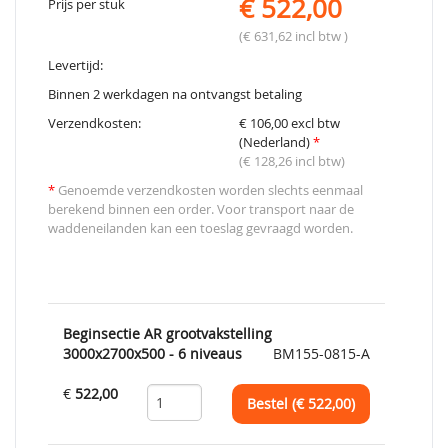
€ 522,00
Prijs per stuk
(€ 631,62 incl btw )
Levertijd:
Binnen 2 werkdagen na ontvangst betaling
Verzendkosten:
€ 106,00 excl btw
(Nederland)
*
(€ 128,26 incl btw)
*
Genoemde verzendkosten worden slechts eenmaal
berekend binnen een order. Voor transport naar de
waddeneilanden kan een toeslag gevraagd worden.
Beginsectie AR grootvakstelling
3000x2700x500 - 6 niveaus
BM155-0815-A
€
522,00
Bestel (€
522,00
)