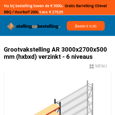
Nu bij bestelling boven de € 5000,-
Gratis Barrelking Olievat
BBQ / Vuurkorf 200L
t.w.v. € 279,95
Bestel €
0,00
Grootvakstelling AR 3000x2700x500
mm (hxbxd) verzinkt - 6 niveaus
MENU