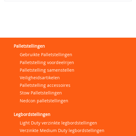
Palletstellingen
Gebruikte Palletstellingen
Palletstelling voordeelrijen
Palletstelling samenstellen
Veiligheidsartikelen
Palletstelling accessoires
Stow Palletstellingen
Nedcon palletstellingen
Legbordstellingen
Light Duty verzinkte legbordstellingen
Verzinkte Medium Duty legbordstellingen