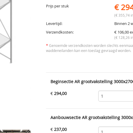
€ 29
Prijs per stuk
(€ 355,74 in
Levertijd:
Binnen 2 
Verzendkosten:
€ 106,00 e
(€ 128,26 i
*
Genoemde verzendkosten worden slechts eenmaal 
waddeneilanden kan een toeslag gevraagd worden.
Beginsectie AR grootvakstelling 3000x270
€
294,00
Aanbouwsectie AR grootvakstelling 3000x
€
237,00