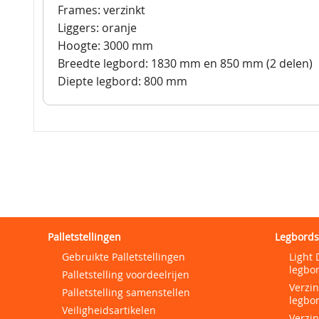
Frames: verzinkt
Liggers: oranje
Hoogte: 3000 mm
Breedte legbord: 1830 mm en 850 mm (2 delen)
Diepte legbord: 800 mm
Palletstellingen
Legbords
Gebruikte Palletstellingen
Light 
legbor
Palletstelling voordeelrijen
Verzi
Palletstelling samenstellen
legbor
Veiligheidsartikelen
Verzi