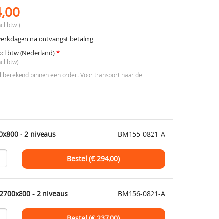
4,00
cl btw )
werkdagen na ontvangst betaling
xcl btw (Nederland)
*
ncl btw)
berekend binnen een order. Voor transport naar de
0x800 - 2 niveaus
BM155-0821-A
Bestel (€
294,00
)
2700x800 - 2 niveaus
BM156-0821-A
Bestel (€
237,00
)