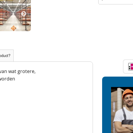
roduct?
 van wat grotere,
worden