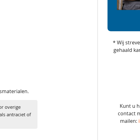
* Wij strev
gehaald ka
gsmaterialen.
Kunt u h
or overige
contact m
ls antraciet of
mailen: