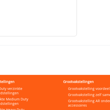
tellingen
Grootvakstellingen
Duty verzinkte
Grootvakstelling voordeel
dstellingen
Grootvakstelling zelf sam
nkte Medium Duty
Grootvakstelling AR onde
dstellingen
accessoires
nkte Heavy Duty