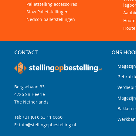
Palletstelling accessoires
legbor
Stow Palletstellingen
Aanbi
Nedcon palletstellingen
Houten
Houte
CONTACT
ONS HOO
Magazijn
Gebruikt
Bergsebaan 33
Verdiepi
4726 SB
Heerle
Magazij
The Netherlands
Bakken e
Tel:
+31 (0) 6 53 11 6666
Werkbank
E:
info@stellingopbestelling.nl