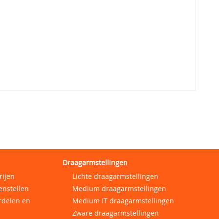
Draagarmstellingen
rijen
Lichte draagarmstellingen
enstellen
Medium draagarmstellingen
rdelen en
Medium IT draagarmstellingen
Zware draagarmstellingen