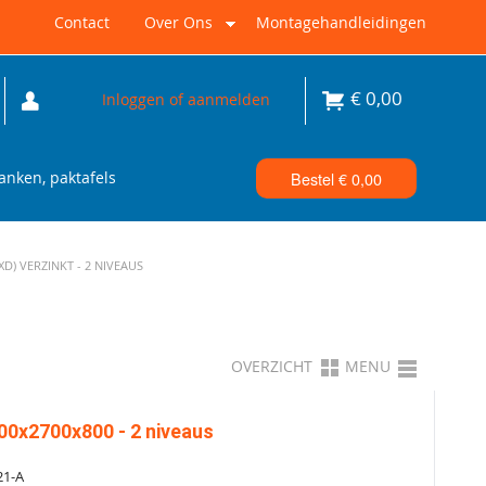
Contact
Over Ons
Montagehandleidingen
€
0,00
Inloggen of aanmelden
nken, paktafels
Bestel €
0,00
) VERZINKT - 2 NIVEAUS
OVERZICHT
MENU
00x2700x800 - 2 niveaus
21-A