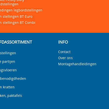
dstellingen
edingen legbordstellingen
 stellingen BT Euro
n stellingen BT Combi
FDASSORTIMENT
INFO
Contact
stellingen
Over ons
e partijen
Montagehandleidingen
ngsvloeren
nbenodigdheden
n kratten
en, paktafels