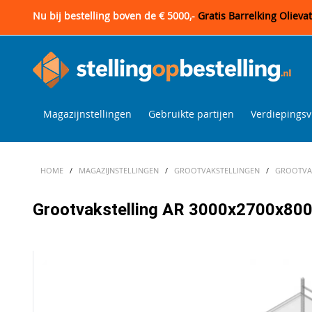
Nu bij bestelling boven de € 5000,-
Gratis Barrelking Olieva
Magazijnstellingen
Gebruikte partijen
Verdiepingsv
HOME
/
MAGAZIJNSTELLINGEN
/
GROOTVAKSTELLINGEN
/
GROOTVAK
Grootvakstelling AR 3000x2700x800 