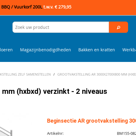
t BBQ / Vuurkorf 200L
t.w.v. € 279,95
loeren
Magazijnbenodigdheden
Bakken en kratten
Werkba
STELLING ZELF SAMENSTELLEN
/
GROOTVAKSTELLING AR 3000X2700X800 MM (HXBXD
mm (hxbxd) verzinkt - 2 niveaus
Beginsectie AR grootvakstelling 30
Artikelnr:
BM155-08