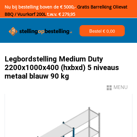
Nu bij bestelling boven de € 5000,-
Gratis Barrelking Olievat
BBQ / Vuurkorf 200L
t.w.v. € 279,95
Bestel €
0,00
Legbordstelling Medium Duty
2200x1000x400 (hxbxd) 5 niveaus
metaal blauw 90 kg
MENU