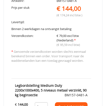
Artikelnr:
BM157-0481-A
€ 144,00
Prijs per stuk
(€ 174,24 incl btw )
Levertijd:
Binnen 2 werkdagen na ontvangst betaling
Verzendkosten:
€ 79,00 excl btw
(Nederland)
*
(€ 95,59 incl btw)
*
Genoemde verzendkosten worden slechts eenmaal
berekend binnen een order. Voor transport naar de
waddeneilanden kan een toeslag gevraagd worden.
Legbordstelling Medium Duty
2200x1000x400, 5 niveaus metaal verzinkt, 90
kg beginsectie
BM157-0481-A
€
144,00