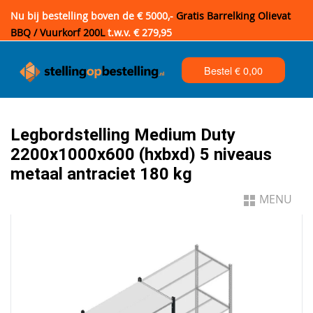
Nu bij bestelling boven de € 5000,-
Gratis Barrelking Olievat
BBQ / Vuurkorf 200L
t.w.v. € 279,95
Bestel €
0,00
Legbordstelling Medium Duty
2200x1000x600 (hxbxd) 5 niveaus
metaal antraciet 180 kg
MENU