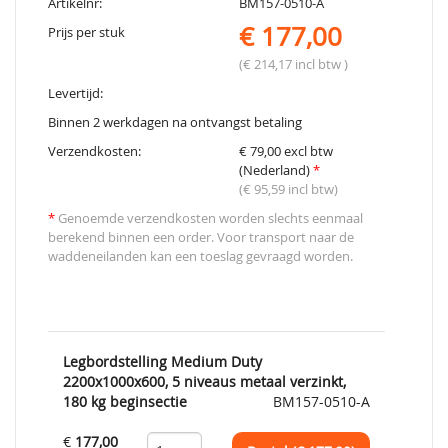
Artikelnr:
BM157-0510-A
€ 177,00
Prijs per stuk
(€ 214,17 incl btw )
Levertijd:
Binnen 2 werkdagen na ontvangst betaling
Verzendkosten:
€ 79,00 excl btw
(Nederland)
*
(€ 95,59 incl btw)
*
Genoemde verzendkosten worden slechts eenmaal
berekend binnen een order. Voor transport naar de
waddeneilanden kan een toeslag gevraagd worden.
Legbordstelling Medium Duty
2200x1000x600, 5 niveaus metaal verzinkt,
180 kg beginsectie
BM157-0510-A
€
177,00