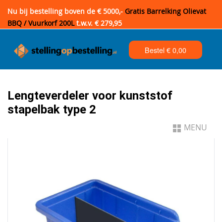
Nu bij bestelling boven de € 5000,-
Gratis Barrelking Olievat
BBQ / Vuurkorf 200L
t.w.v. € 279,95
Bestel €
0,00
Lengteverdeler voor kunststof
stapelbak type 2
MENU