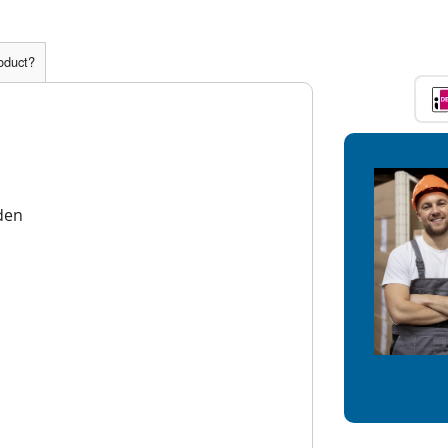
roduct?
den