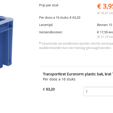
€ 3,9
Prijs per stuk
(€ 76,47 inc
Per doos a 16 stuks: € 63,20
Levertijd:
Binnen 15 
Verzendkosten:
€ 17,50 ex
(€ 21,18 inc
*
Genoemde verzendkosten worden slechts eenmaal 
waddeneilanden kan een toeslag gevraagd worden.
Transportkrat Euronorm plastic bak, kra
Per doos a 16 stuks
€
63,20