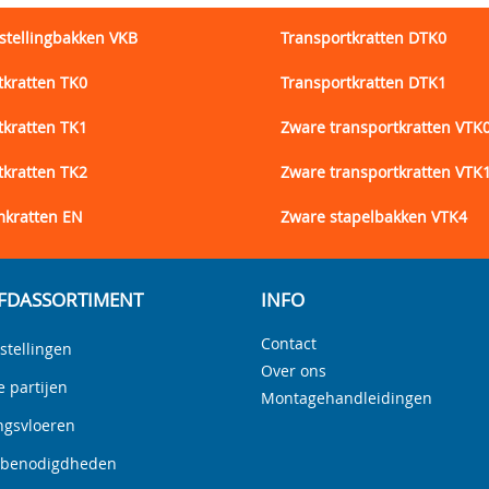
stellingbakken VKB
Transportkratten DTK0
tkratten TK0
Transportkratten DTK1
tkratten TK1
Zware transportkratten VTK
tkratten TK2
Zware transportkratten VTK
kratten EN
Zware stapelbakken VTK4
FDASSORTIMENT
INFO
Contact
stellingen
Over ons
e partijen
Montagehandleidingen
ngsvloeren
nbenodigdheden