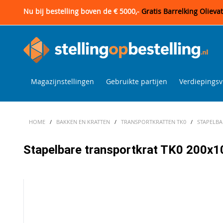
Nu bij bestelling boven de € 5000,-
Gratis Barrelking Olieva
Magazijnstellingen
Gebruikte partijen
Verdiepingsv
HOME
/
BAKKEN EN KRATTEN
/
TRANSPORTKRATTEN TK0
/
STAPELBA
Stapelbare transportkrat TK0 200x