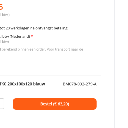
5
l btw )
tot 20 werkdagen na ontvangst betaling
cl btw (Nederland)
*
l btw)
berekend binnen een order. Voor transport naar de
t TK0 200x100x120 blauw
BM078-092-279-A
Bestel (€
63,20
)