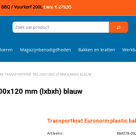
t BBQ / Vuurkorf 200L
t.w.v. € 279,95
loeren
Magazijnbenodigdheden
Bakken en kratten
Werkba
RE TRANSPORTKRAT TK0 200X100X120 MM (LXBXH) BLAUW
100x120 mm (lxbxh) blauw
Transportkrat Euronorm plastic ba
Artikelnr:
BM078-092