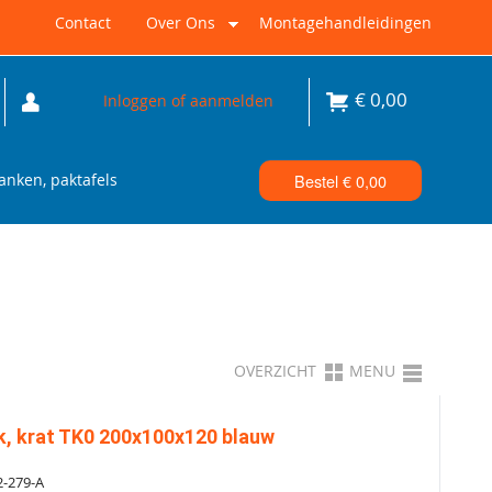
Contact
Over Ons
Montagehandleidingen
€
0,00
Inloggen of aanmelden
nken, paktafels
Bestel €
0,00
OVERZICHT
MENU
k, krat TK0 200x100x120 blauw
-279-A