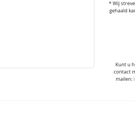
* Wij strev
gehaald ka
Kunt u h
contact m
mailen: