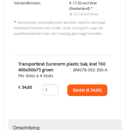
Verzendkosten:
€ 17,50 excl btw
(Nederland)
*
(€ 21,18 incl btw)
*
Genoemde verzendkosten worden slechts eenmaal
berekend binnen een order. Voor transport naar de
waddeneilanden kan een toeslag gevraagd worden.
Transportkrat Euronorm plastic bak, krat TK0
400x300x75 groen
BM078-092-300-A
Per doos a 4 stuks
€
34,60
Bestel (€
34,60
)
Omschrijving