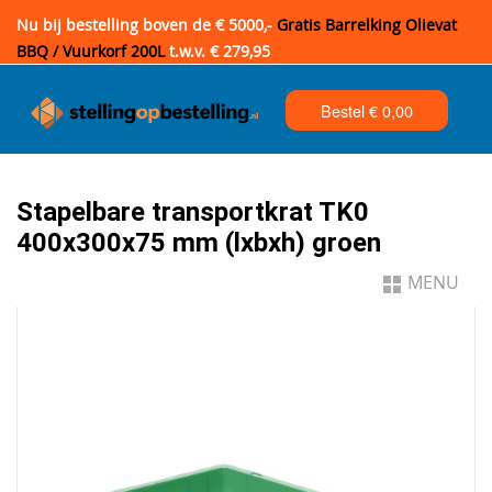
Nu bij bestelling boven de € 5000,-
Gratis Barrelking Olievat
BBQ / Vuurkorf 200L
t.w.v. € 279,95
Bestel €
0,00
Stapelbare transportkrat TK0
400x300x75 mm (lxbxh) groen
MENU