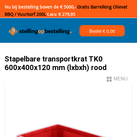
Nu bij bestelling boven de € 5000,-
Gratis Barrelking Olievat
BBQ / Vuurkorf 200L
t.w.v. € 279,95
Bestel €
0,00
Stapelbare transportkrat TK0
600x400x120 mm (lxbxh) rood
MENU