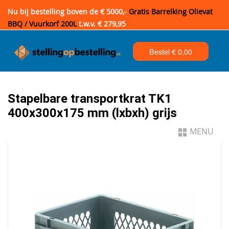
Nu bij bestelling boven de € 5000,-
Gratis Barrelking Olievat
BBQ / Vuurkorf 200L
t.w.v. € 279,95
Bestel €
0,00
Stapelbare transportkrat TK1
400x300x175 mm (lxbxh) grijs
MENU