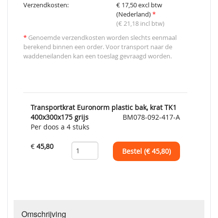
Verzendkosten:
€ 17,50 excl btw
(Nederland)
*
(€ 21,18 incl btw)
*
Genoemde verzendkosten worden slechts eenmaal
berekend binnen een order. Voor transport naar de
waddeneilanden kan een toeslag gevraagd worden.
Transportkrat Euronorm plastic bak, krat TK1
400x300x175 grijs
BM078-092-417-A
Per doos a 4 stuks
€
45,80
Bestel (€
45,80
)
Omschrijving