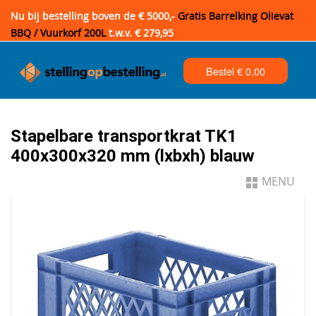
Nu bij bestelling boven de € 5000,-
Gratis Barrelking Olievat
BBQ / Vuurkorf 200L
t.w.v. € 279,95
Bestel €
0,00
Stapelbare transportkrat TK1
400x300x320 mm (lxbxh) blauw
MENU