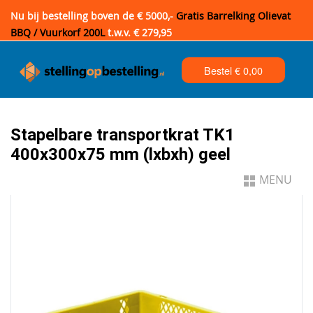
Nu bij bestelling boven de € 5000,-
Gratis Barrelking Olievat
BBQ / Vuurkorf 200L
t.w.v. € 279,95
Bestel €
0,00
Stapelbare transportkrat TK1
400x300x75 mm (lxbxh) geel
MENU