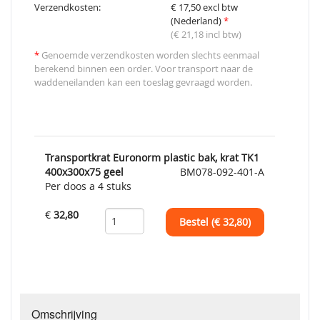
Verzendkosten:
€ 17,50 excl btw
(Nederland)
*
(€ 21,18 incl btw)
*
Genoemde verzendkosten worden slechts eenmaal
berekend binnen een order. Voor transport naar de
waddeneilanden kan een toeslag gevraagd worden.
Transportkrat Euronorm plastic bak, krat TK1
400x300x75 geel
BM078-092-401-A
Per doos a 4 stuks
€
32,80
Bestel (€
32,80
)
Omschrijving