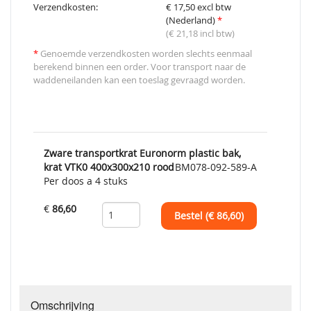
Verzendkosten:
€ 17,50 excl btw
(Nederland)
*
(€ 21,18 incl btw)
*
Genoemde verzendkosten worden slechts eenmaal
berekend binnen een order. Voor transport naar de
waddeneilanden kan een toeslag gevraagd worden.
Zware transportkrat Euronorm plastic bak,
krat VTK0 400x300x210 rood
BM078-092-589-A
Per doos a 4 stuks
€
86,60
Bestel (€
86,60
)
Omschrijving