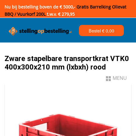
Nu bij bestelling boven de € 5000,-
Gratis Barrelking Olievat
BBQ / Vuurkorf 200L
t.w.v. € 279,95
Bestel €
0,00
Zware stapelbare transportkrat VTK0
400x300x210 mm (lxbxh) rood
MENU