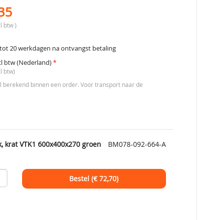
35
l btw )
tot 20 werkdagen na ontvangst betaling
cl btw (Nederland)
*
l btw)
berekend binnen een order. Voor transport naar de
k, krat VTK1 600x400x270 groen
BM078-092-664-A
Bestel (€
72,70
)