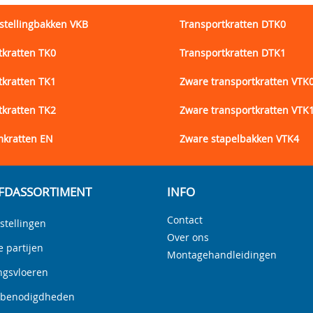
stellingbakken VKB
Transportkratten DTK0
tkratten TK0
Transportkratten DTK1
tkratten TK1
Zware transportkratten VTK
tkratten TK2
Zware transportkratten VTK
kratten EN
Zware stapelbakken VTK4
FDASSORTIMENT
INFO
Contact
stellingen
Over ons
e partijen
Montagehandleidingen
ngsvloeren
nbenodigdheden