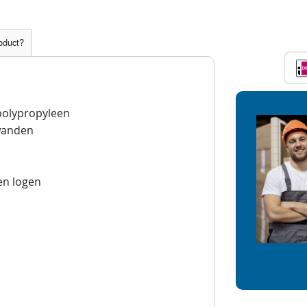
roduct?
 polypropyleen
wanden
en logen