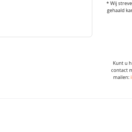
* Wij strev
gehaald ka
Kunt u h
contact m
mailen: