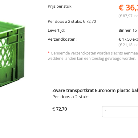
€ 36,
Prijs per stuk
(€ 87,97 inc
Per doos a 2 stuks: € 72,70
Levertijd:
Binnen 15 
Verzendkosten:
€ 17,50 ex
(€ 21,18 inc
*
Genoemde verzendkosten worden slechts eenmaal 
waddeneilanden kan een toeslag gevraagd worden.
Zware transportkrat Euronorm plastic ba
Per doos a 2 stuks
€
72,70