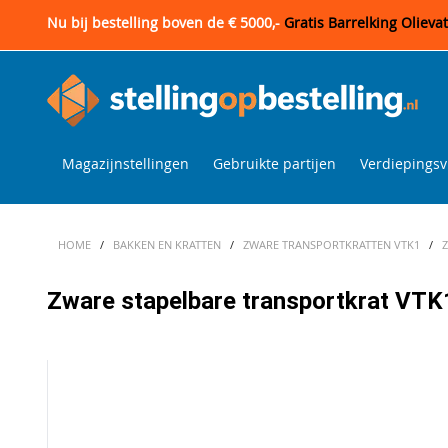
Nu bij bestelling boven de € 5000,-
Gratis Barrelking Olieva
Magazijnstellingen
Gebruikte partijen
Verdiepingsv
HOME
/
BAKKEN EN KRATTEN
/
ZWARE TRANSPORTKRATTEN VTK1
/
Zware stapelbare transportkrat VT