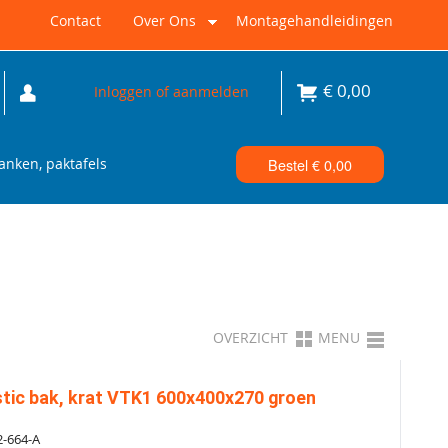
Contact
Over Ons
Montagehandleidingen
€
0,00
Inloggen of aanmelden
nken, paktafels
Bestel €
0,00
OVERZICHT
MENU
tic bak, krat VTK1 600x400x270 groen
-664-A