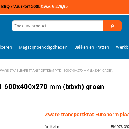
t BBQ / Vuurkorf 200L
t.w.v. € 279,95
loeren
Magazijnbenodigdheden
Bakken en kratten
Werkba
ZWARE STAPELBARE TRANSPORTKRAT VTK1 600X400X270 MM (LXBXH) GROEN
K1 600x400x270 mm (lxbxh) groen
Zware transportkrat Euronorm plas
Artikelnr:
BM078-092