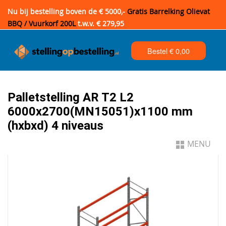
Nu bij bestelling boven de € 5000,-
Gratis Barrelking Olievat
BBQ / Vuurkorf 200L
t.w.v. € 279,95
Bestel €
0,00
Palletstelling AR T2 L2
6000x2700(MN15051)x1100 mm
(hxbxd) 4 niveaus
MENU