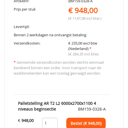
Artikelnr:
BM159-0328-A
€ 948,00
Prijs per stuk
(€ 1147,08 incl btw )
Levertijd:
Binnen 2 werkdagen na ontvangst betaling
Verzendkosten:
€ 235,00 excl btw
(Nederland)
*
(€ 284,35 incl btw)
*
Genoemde verzendkosten worden slechts eenmaal
berekend binnen een order. Voor transport naar de
waddeneilanden kan een toeslag gevraagd worden.
Palletstelling AR T2 L2 6000x2700x1100 4
niveaus beginsectie
BM159-0328-A
€
948,00
Bestel (€
948,00
)