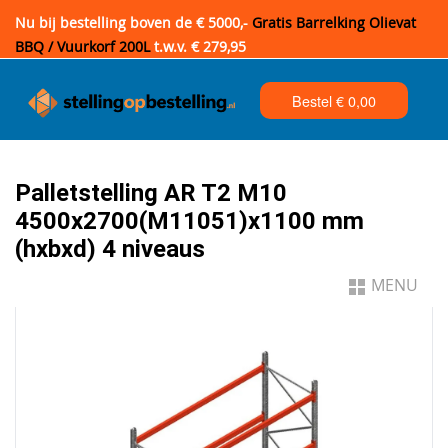
Nu bij bestelling boven de € 5000,-
Gratis Barrelking Olievat
BBQ / Vuurkorf 200L
t.w.v. € 279,95
Bestel €
0,00
Palletstelling AR T2 M10
4500x2700(M11051)x1100 mm
(hxbxd) 4 niveaus
MENU