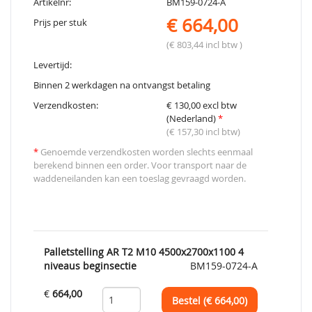
Artikelnr:
BM159-0724-A
€ 664,00
Prijs per stuk
(€ 803,44 incl btw )
Levertijd:
Binnen 2 werkdagen na ontvangst betaling
Verzendkosten:
€ 130,00 excl btw
(Nederland)
*
(€ 157,30 incl btw)
*
Genoemde verzendkosten worden slechts eenmaal
berekend binnen een order. Voor transport naar de
waddeneilanden kan een toeslag gevraagd worden.
Palletstelling AR T2 M10 4500x2700x1100 4
niveaus beginsectie
BM159-0724-A
€
664,00
Bestel (€
664,00
)