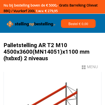
Nu bij bestelling boven de € 5000,-
Gratis Barrelking Olievat
BBQ / Vuurkorf 200L
t.w.v. € 279,95
Bestel €
0,00
Palletstelling AR T2 M10
4500x3600(MN14051)x1100 mm
(hxbxd) 2 niveaus
MENU