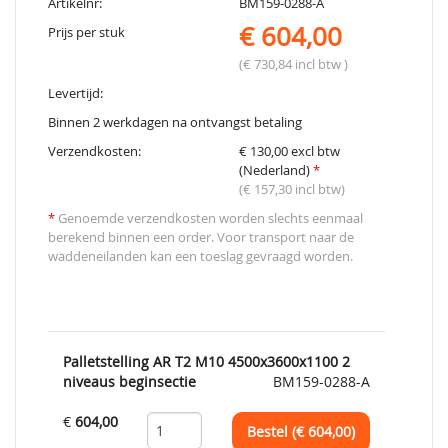
Artikelnr:
BM159-0288-A
€ 604,00
Prijs per stuk
(€ 730,84 incl btw )
Levertijd:
Binnen 2 werkdagen na ontvangst betaling
Verzendkosten:
€ 130,00 excl btw
(Nederland)
*
(€ 157,30 incl btw)
*
Genoemde verzendkosten worden slechts eenmaal
berekend binnen een order. Voor transport naar de
waddeneilanden kan een toeslag gevraagd worden.
Palletstelling AR T2 M10 4500x3600x1100 2
niveaus beginsectie
BM159-0288-A
€
604,00
Bestel (€
604,00
)