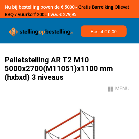
Nu bij bestelling boven de € 5000,-
Gratis Barrelking Olievat
BBQ / Vuurkorf 200L
t.w.v. € 279,95
Bestel €
0,00
Palletstelling AR T2 M10
5000x2700(M11051)x1100 mm
(hxbxd) 3 niveaus
MENU