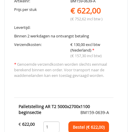
Artikelnr:
BM159-0639-A
€ 622,00
Prijs per stuk
(€ 752,62 incl btw )
Levertijd:
Binnen 2 werkdagen na ontvangst betaling
Verzendkosten:
€ 130,00 excl btw
(Nederland)
*
(€ 157,30 incl btw)
*
Genoemde verzendkosten worden slechts eenmaal
berekend binnen een order. Voor transport naar de
waddeneilanden kan een toeslag gevraagd worden.
Palletstelling AR T2 5000x2700x1100
beginsectie
BM159-0639-A
€
622,00
Bestel (€
622,00
)