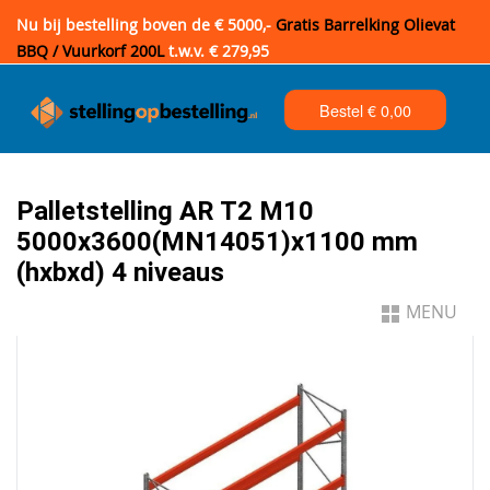
Nu bij bestelling boven de € 5000,-
Gratis Barrelking Olievat
BBQ / Vuurkorf 200L
t.w.v. € 279,95
Bestel €
0,00
Palletstelling AR T2 M10
5000x3600(MN14051)x1100 mm
(hxbxd) 4 niveaus
MENU