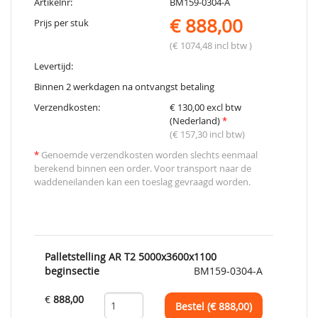
Artikelnr:
BM159-0304-A
€ 888,00
Prijs per stuk
(€ 1074,48 incl btw )
Levertijd:
Binnen 2 werkdagen na ontvangst betaling
Verzendkosten:
€ 130,00 excl btw
(Nederland)
*
(€ 157,30 incl btw)
*
Genoemde verzendkosten worden slechts eenmaal
berekend binnen een order. Voor transport naar de
waddeneilanden kan een toeslag gevraagd worden.
Palletstelling AR T2 5000x3600x1100
beginsectie
BM159-0304-A
€
888,00
Bestel (€
888,00
)