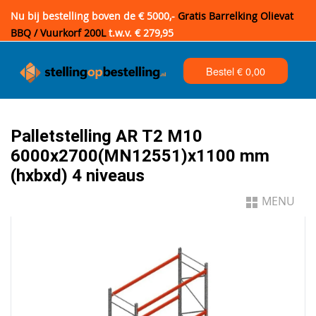
Nu bij bestelling boven de € 5000,-
Gratis Barrelking Olievat
BBQ / Vuurkorf 200L
t.w.v. € 279,95
Bestel €
0,00
Palletstelling AR T2 M10
6000x2700(MN12551)x1100 mm
(hxbxd) 4 niveaus
MENU