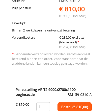
Artikelnr:
BM159-0310-A
€ 810,00
Prijs per stuk
(€ 980,10 incl btw )
Levertijd:
Binnen 2 werkdagen na ontvangst betaling
Verzendkosten:
€ 235,00 excl btw
(Nederland)
*
(€ 284,35 incl btw)
*
Genoemde verzendkosten worden slechts eenmaal
berekend binnen een order. Voor transport naar de
waddeneilanden kan een toeslag gevraagd worden.
Palletstelling AR T2 6000x2700x1100
beginsectie
BM159-0310-A
€
810,00
Bestel (€
810,00
)