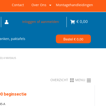
Contact
Over Ons
Montagehandleidingen
€
0,00
Inloggen of aanmelden
nken, paktafels
Bestel €
0,00
D) 4 NIVEAUS
OVERZICHT
MENU
0 beginsectie
45-A