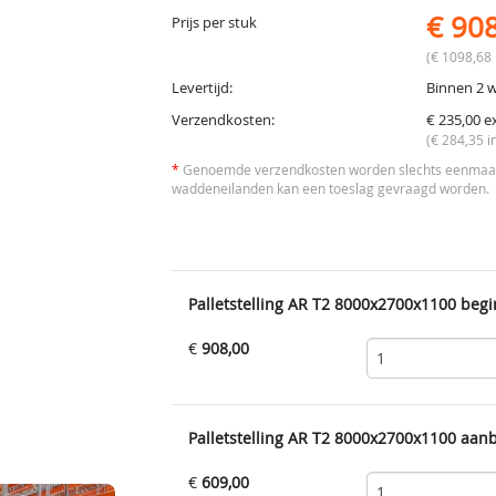
€ 90
Prijs per stuk
(€ 1098,68 
Levertijd:
Binnen 2 
Verzendkosten:
€ 235,00 e
(€ 284,35 i
*
Genoemde verzendkosten worden slechts eenmaal 
waddeneilanden kan een toeslag gevraagd worden.
Palletstelling AR T2 8000x2700x1100 begi
€
908,00
Palletstelling AR T2 8000x2700x1100 aan
€
609,00