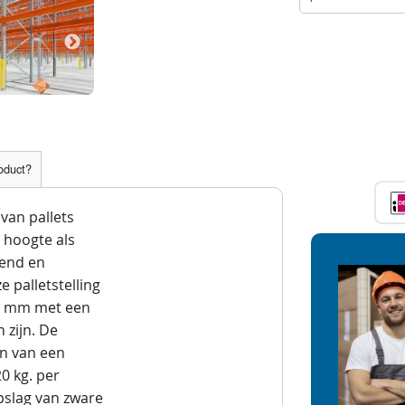
roduct?
van pallets
 hoogte als
dend en
e palletstelling
700 mm met een
 zijn. De
en van een
0 kg. per
opslag van zware