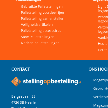
Gebruikte Palletstellingen
Light 
legbor
Palletstelling voordeelrijen
Verzi
Palletstelling samenstellen
legbor
Veiligheidsartikelen
Verzi
Palletstelling accessoires
legbor
Stow Palletstellingen
Aanbi
Nedcon palletstellingen
Houten
Houte
CONTACT
ONS HOO
Magazijn
Gebruikt
Bergsebaan 33
Verdiepi
4726 SB
Heerle
Magazij