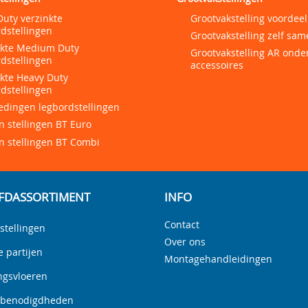
Duty verzinkte
Grootvakstelling voordeel
dstellingen
Grootvakstelling zelf sam
nkte Medium Duty
Grootvakstelling AR onde
dstellingen
accessoires
nkte Heavy Duty
dstellingen
edingen legbordstellingen
 stellingen BT Euro
n stellingen BT Combi
FDASSORTIMENT
INFO
Contact
stellingen
Over ons
e partijen
Montagehandleidingen
ngsvloeren
nbenodigdheden