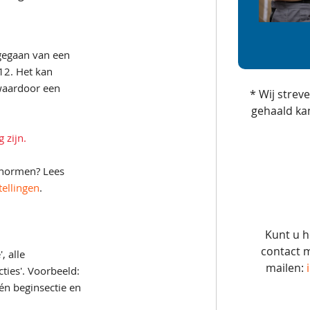
gegaan van een
12. Het kan
 waardoor een
* Wij strev
gehaald ka
 zijn.
 normen? Lees
tellingen
.
Kunt u h
contact m
, alle
mailen:
cties'. Voorbeeld:
één beginsectie en