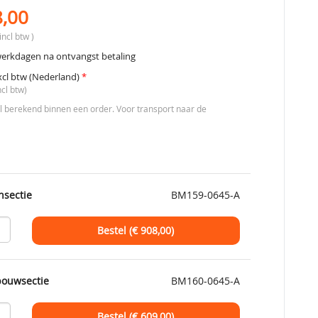
8,00
incl btw )
werkdagen na ontvangst betaling
xcl btw (Nederland)
*
ncl btw)
berekend binnen een order. Voor transport naar de
nsectie
BM159-0645-A
Bestel (€
908,00
)
bouwsectie
BM160-0645-A
Bestel (€
609,00
)