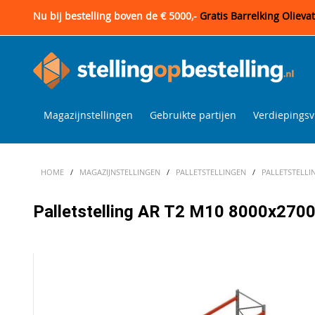
Nu bij bestelling boven de € 5000,-
Gratis Barrelking Olieva
Magazijnstellingen
Gebruikte partijen
Verdiepingsv
HOME
/
MAGAZIJNSTELLINGEN
/
PALLETSTELLINGEN
/
PALLETSTELLI
Palletstelling AR T2 M10 8000x270