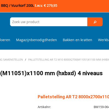
t BBQ / Vuurkorf 200L
t.w.v. € 279,95
loeren
Magazijnbenodigdheden
Bakken en kratten
Werkba
NG SAMENSTELLEN
/
PALLETSTELLING AR T2 M10 8000X2700(M11051)X1100 MM (HXBX
0(M11051)x1100 mm (hxbxd) 4 niveaus
Palletstelling AR T2 8000x2700x110
Artikelnr:
BM159-06