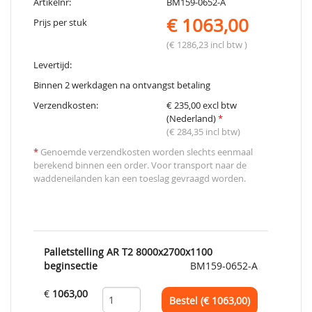
Artikelnr:
BM159-0652-A
€ 1063,00
Prijs per stuk
(€ 1286,23 incl btw )
Levertijd:
Binnen 2 werkdagen na ontvangst betaling
Verzendkosten:
€ 235,00 excl btw
(Nederland)
*
(€ 284,35 incl btw)
*
Genoemde verzendkosten worden slechts eenmaal
berekend binnen een order. Voor transport naar de
waddeneilanden kan een toeslag gevraagd worden.
Palletstelling AR T2 8000x2700x1100
beginsectie
BM159-0652-A
€
1063,00
Bestel (€
1063,00
)