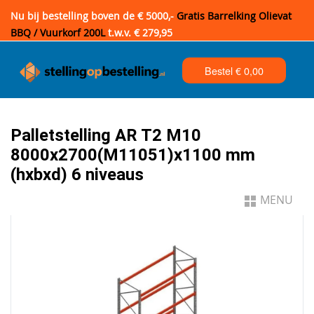
Nu bij bestelling boven de € 5000,-
Gratis Barrelking Olievat
BBQ / Vuurkorf 200L
t.w.v. € 279,95
Bestel €
0,00
Palletstelling AR T2 M10
8000x2700(M11051)x1100 mm
(hxbxd) 6 niveaus
MENU